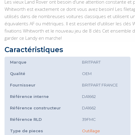
Les vieux Land Rover ont besoin d'une attention constante et 
Whitworth est exactement ce dont vous avez besoin!
Les filet
utilisés dans de nombreuses voitures classiques et utilisent 
équivalents AF ou métriques.
Il est essentiel d'utiliser les cl
fixations Whitworth et le nouveau jeu de 8 clés Cet ensemble d
garder ce Landy en marche!
Caractéristiques
Marque
BRITPART
Qualité
OEM
Fournisseur
BRITPART FRANCE
Référence interne
DA1662
Référence constructeur
DA1662
Référence RLD
39FMC
Type de pieces
Outillage