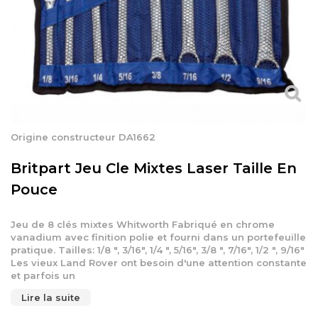
Origine constructeur DA1662
Britpart Jeu Cle Mixtes Laser Taille En
Pouce
Jeu de 8 clés mixtes Whitworth Fabriqué en chrome
vanadium avec finition polie et fourni dans un portefeuille
pratique. Tailles: 1/8 ", 3/16", 1/4 ", 5/16", 3/8 ", 7/16", 1/2 ", 9/16"
Les vieux Land Rover ont besoin d'une attention constante
et parfois un
Lire la suite