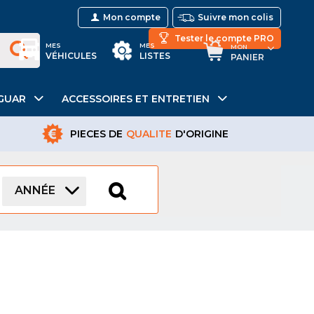
Mon compte
Suivre mon colis
Tester le compte PRO
MES
MES
MON
VÉHICULES
LISTES
PANIER
GUAR
ACCESSOIRES ET ENTRETIEN
PIECES DE
QUALITE
D'ORIGINE
ANNÉE