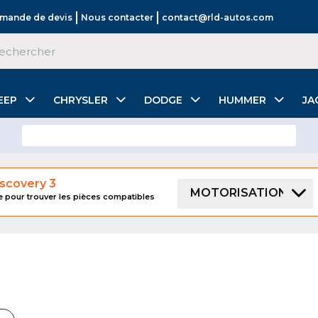
mande de devis
Nous contacter
contact@rld-autos.com
EEP
CHRYSLER
DODGE
HUMMER
JA
scovery 3
MOTORISATION
le pour trouver les pièces compatibles