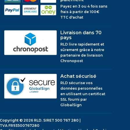
Payez en 3 ou 4 fois sans
frais à partir de 100€
TTC d'achat
Livraison dans 70
pays
RLD livre rapidement et
sûrement grâce à notre
partenaire de livraison
Chronopost
Achat sécurisé
RLD sécurise vos
données personnelles
en utilisant un certificat
SSL fourni par
GlobalSign
Copyright © 2026
RLD.
SIRET 500 767 280 |
TVA FR93500767280