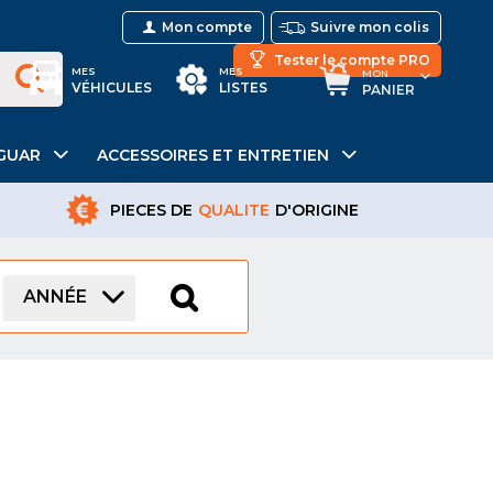
Mon compte
Suivre mon colis
Tester le compte PRO
MES
MES
MON
VÉHICULES
LISTES
PANIER
GUAR
ACCESSOIRES ET ENTRETIEN
PIECES DE
QUALITE
D'ORIGINE
ANNÉE