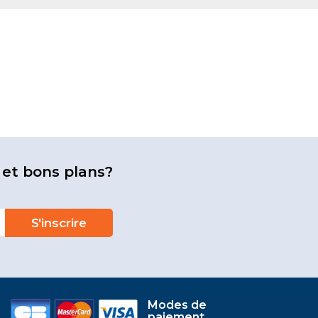
 et bons plans?
Modes de
paiement