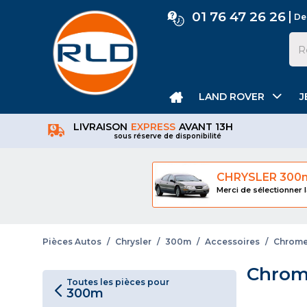
01 76 47 26 26
De
LAND ROVER
J
LIVRAISON
EXPRESS
AVANT 13H
sous réserve de disponibilité
CHRYSLER 300
Merci de sélectionner l
Pièces Autos
/
Chrysler
/
300m
/
Accessoires
/
Chrom
Chrom
Toutes les pièces pour
300m