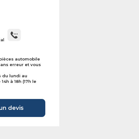
cal
 pièces automobile
sans erreur et vous
s du lundi au
14h à 18h (17h le
n devis