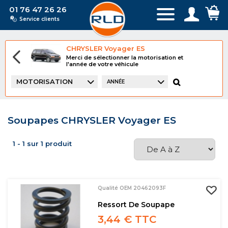
01 76 47 26 26
Service clients
CHRYSLER Voyager ES
Merci de sélectionner la motorisation et
l'année de votre véhicule
MOTORISATION
ANNÉE
Soupapes CHRYSLER Voyager ES
1 - 1 sur 1 produit
Qualité OEM 20462093F
Ressort De Soupape
3,44 € TTC