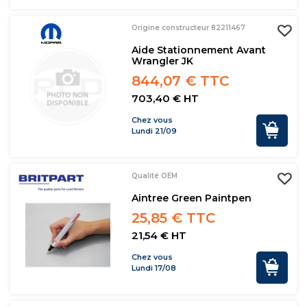
Origine constructeur 82211467
Aide Stationnement Avant
Wrangler JK
844,07 € TTC
703,40 € HT
Chez vous
Lundi 21/09
Qualité OEM
Aintree Green Paintpen
25,85 € TTC
21,54 € HT
Chez vous
Lundi 17/08