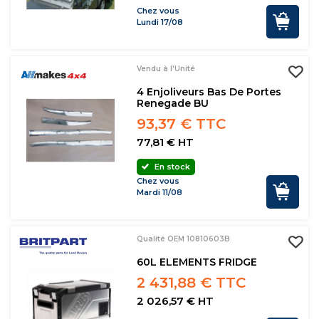
Chez vous
Lundi 17/08
Vendu à l'Unité
4 Enjoliveurs Bas De Portes
Renegade BU
93,37 € TTC
77,81 € HT
En stock
Chez vous
Mardi 11/08
Qualité OEM 10810603B
60L ELEMENTS FRIDGE
2 431,88 € TTC
2 026,57 € HT