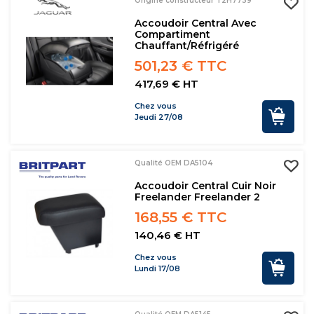
Origine constructeur T2H7739
Accoudoir Central Avec
Compartiment
Chauffant/réfrigéré
501,23 € TTC
417,69 € HT
Chez vous
Jeudi 27/08
Qualité OEM DA5104
Accoudoir Central Cuir Noir
Freelander Freelander 2
168,55 € TTC
140,46 € HT
Chez vous
Lundi 17/08