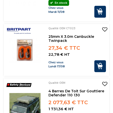
En stock
Chez vous
Mardi 11/08
Qualité OEM CT023
25mm X 3.0m Canbuckle
Twinpack
27,34 € TTC
22,78 € HT
Chez vous
Lundi 17/08
Qualité OEM
4 Barres De Toit Sur Gouttiere
Defender 110 130
2 077,63 € TTC
1 731,36 € HT