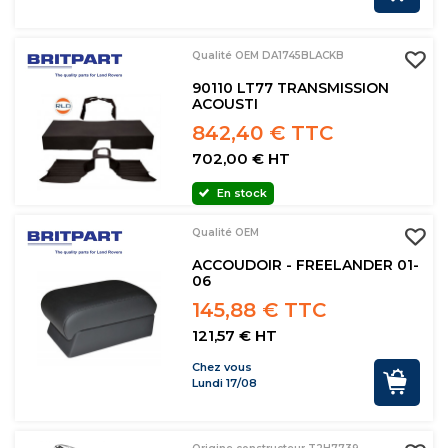
Qualité OEM DA1745BLACKB
90110 LT77 TRANSMISSION
ACOUSTI
842,40 € TTC
702,00 € HT
En stock
Qualité OEM
ACCOUDOIR - FREELANDER 01-
06
145,88 € TTC
121,57 € HT
Chez vous
Lundi 17/08