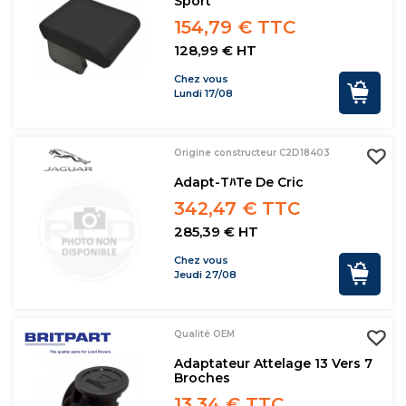
Sport
154,79 € TTC
128,99 € HT
Chez vous
Lundi 17/08
Origine constructeur C2D18403
Adapt-Tﾊte De Cric
342,47 € TTC
285,39 € HT
Chez vous
Jeudi 27/08
Qualité OEM
Adaptateur Attelage 13 Vers 7
Broches
13,34 € TTC