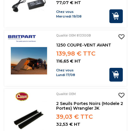
77,07 € HT
Chez vous
Mercredi 19/08
Qualité OEM 813300B
1250 COUPE-VENT AVANT
139,98 € TTC
116,65 € HT
Chez vous
Lundi 17/08
Qualité OEM
2 Seuils Portes Noirs (modele 2
Portes) Wrangler JK
39,03 € TTC
32,53 € HT