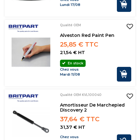
Lundi 17/08
Qualité OEM
Alveston Red Paint Pen
25,85 € TTC
21,54 € HT
En stock
Chez vous
Mardi 11/08
Qualité OEM KVL100040
Amortisseur De Marchepied
Discovery 2
37,64 € TTC
31,37 € HT
Chez vous