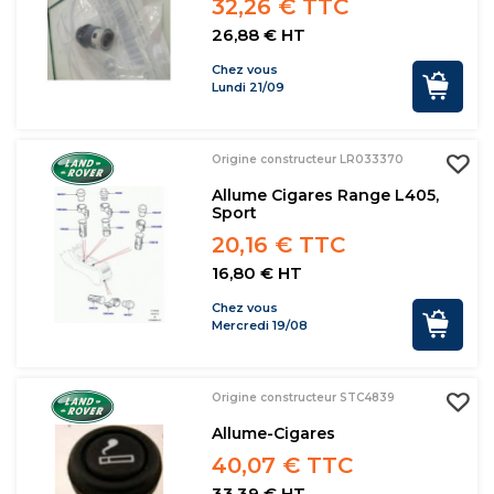
32,26 € TTC
26,88 € HT
Chez vous
Lundi 21/09
Origine constructeur LR033370
Allume Cigares Range L405,
Sport
20,16 € TTC
16,80 € HT
Chez vous
Mercredi 19/08
Origine constructeur STC4839
Allume-Cigares
40,07 € TTC
33,39 € HT