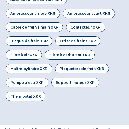
Amortisseur arrière XKR
Amortisseur avant XKR
Câble de frein à main XKR
Contacteur XKR
Disque de frein XKR
Etrier de freins XKR
Filtre à air XKR
Filtre à carburant XKR
Maître-cylindre XKR
Plaquettes de frein XKR
Pompe à eau XKR
Support moteur XKR
Thermostat XKR