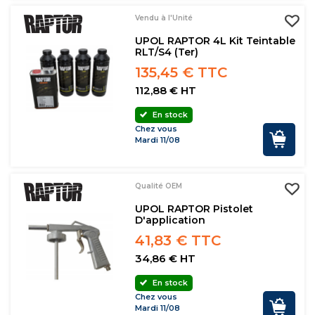
Vendu à l'Unité
UPOL RAPTOR 4L Kit Teintable
RLT/S4 (ter)
135,45 € TTC
112,88 € HT
En stock
Chez vous
Mardi 11/08
Qualité OEM
UPOL RAPTOR Pistolet
D'application
41,83 € TTC
34,86 € HT
En stock
Chez vous
Mardi 11/08