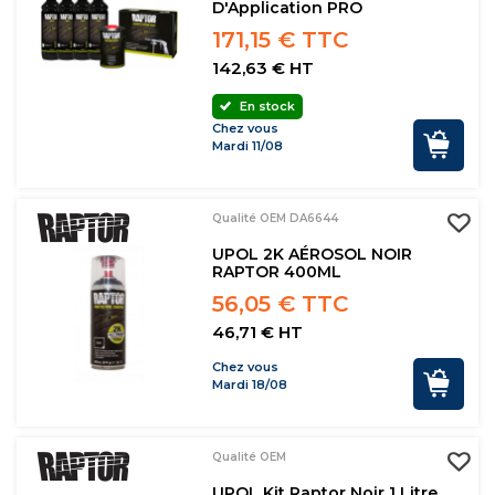
D'Application PRO
171,15 € TTC
142,63 € HT
En stock
Chez vous
Mardi 11/08
Qualité OEM DA6644
UPOL 2K AÉROSOL NOIR
RAPTOR 400ML
56,05 € TTC
46,71 € HT
Chez vous
Mardi 18/08
Qualité OEM
UPOL Kit Raptor Noir 1 Litre