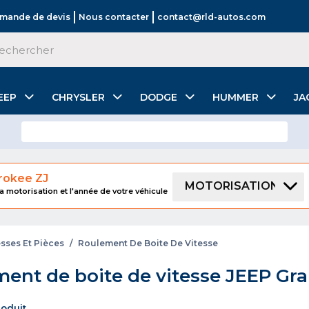
mande de devis
Nous contacter
contact@rld-autos.com
EEP
CHRYSLER
DODGE
HUMMER
JA
rokee ZJ
MOTORISATION
a motorisation et l'année de votre véhicule
esses Et Pièces
/
Roulement De Boite De Vitesse
ent de boite de vitesse JEEP Gr
produit