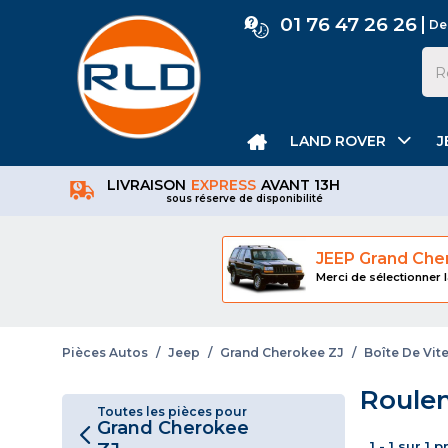
01 76 47 26 26
De
LAND ROVER
J
LIVRAISON
EXPRESS
AVANT 13H
sous réserve de disponibilité
JEEP Grand Che
Merci de sélectionner l
Pièces Autos
/
Jeep
/
Grand Cherokee ZJ
/
Boîte De Vit
Roulem
Toutes les pièces pour
Grand Cherokee
1 - 1 sur 1 