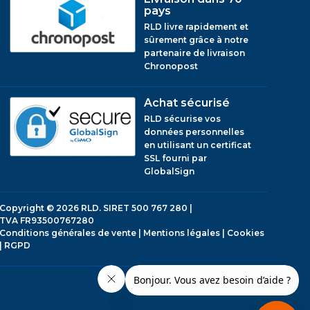
pays
RLD livre rapidement et
sûrement grâce à notre
partenaire de livraison
Chronopost
Achat sécurisé
RLD sécurise vos
données personnelles
en utilisant un certificat
SSL fourni par
GlobalSign
Copyright © 2026
RLD.
SIRET 500 767 280 |
TVA FR93500767280
Conditions générales de vente
|
Mentions légales
|
Cookies
|
RGPD