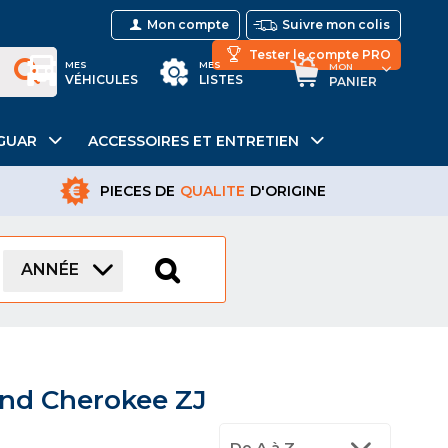
Mon compte
Suivre mon colis
Tester le compte PRO
MES
MES
MON
VÉHICULES
LISTES
PANIER
GUAR
ACCESSOIRES ET ENTRETIEN
PIECES DE
QUALITE
D'ORIGINE
ANNÉE
and Cherokee ZJ
De A à Z