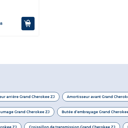
08
eur arrière Grand Cherokee ZJ
Amortisseur avant Grand Cherok
llumage Grand Cherokee ZJ
Butée d’embrayage Grand Cheroke
erokee ZJ
Croissillon de transmission Grand Cherokee ZJ