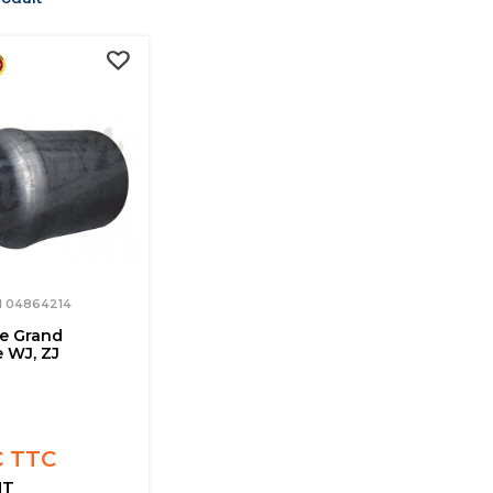
M 04864214
se Grand
 WJ, ZJ
€ TTC
HT