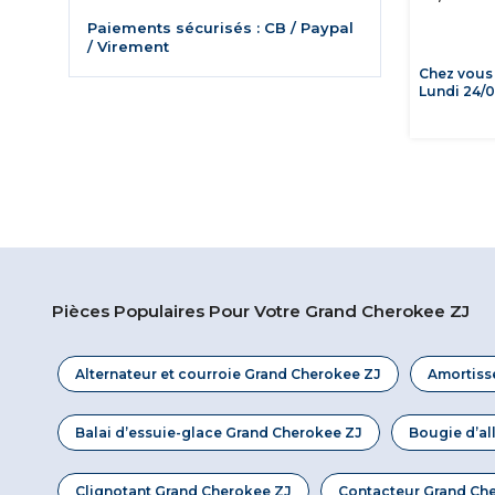
Paiements sécurisés : CB / Paypal
/ Virement
Chez vous
Lundi 24/
Pièces Populaires Pour Votre Grand Cherokee ZJ
Alternateur et courroie Grand Cherokee ZJ
Amortiss
Balai d’essuie-glace Grand Cherokee ZJ
Bougie d’a
Clignotant Grand Cherokee ZJ
Contacteur Grand Ch