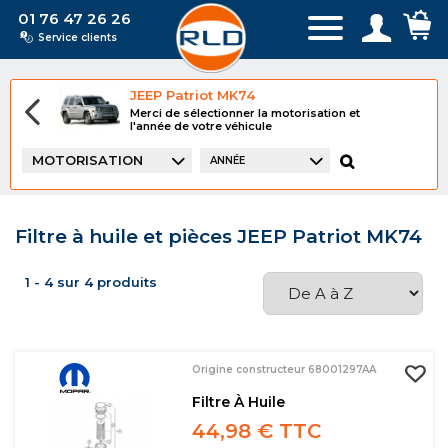
01 76 47 26 26
Service clients
JEEP Patriot MK74
Merci de sélectionner la motorisation et
l'année de votre véhicule
MOTORISATION
ANNÉE
Filtre à huile et pièces JEEP Patriot MK74
1 - 4 sur 4 produits
Origine constructeur 68001297AA
Filtre À Huile
44,98 € TTC