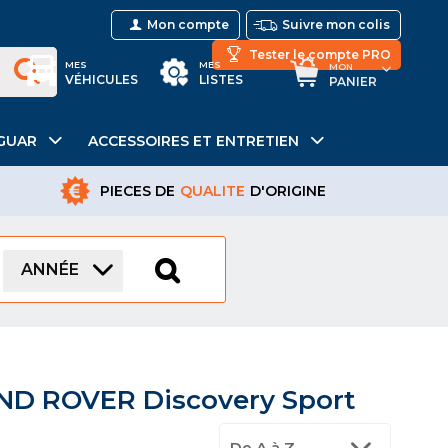
Mon compte
Suivre mon colis
Tester le compte PRO
MES
MES
MON
VÉHICULES
LISTES
PANIER
GUAR
ACCESSOIRES ET ENTRETIEN
PIECES DE
QUALITE
D'ORIGINE
ANNÉE
AND ROVER Discovery Sport
De A à Z