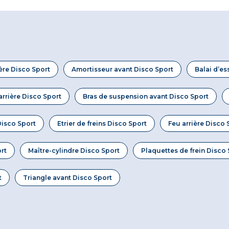
ère Disco Sport
Amortisseur avant Disco Sport
Balai d’es
arrière Disco Sport
Bras de suspension avant Disco Sport
isco Sport
Etrier de freins Disco Sport
Feu arrière Disco 
ort
Maître-cylindre Disco Sport
Plaquettes de frein Disco 
t
Triangle avant Disco Sport