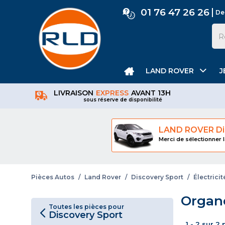
01 76 47 26 26
De
LAND ROVER
J
LIVRAISON
EXPRESS
AVANT 13H
sous réserve de disponibilité
LAND ROVER Di
Merci de sélectionner l
Pièces Autos
/
Land Rover
/
Discovery Sport
/
Électricit
Organe
Toutes les pièces pour
Discovery Sport
1 - 2 sur 2