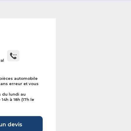
cal
 pièces automobile
sans erreur et vous
s du lundi au
14h à 18h (17h le
n devis