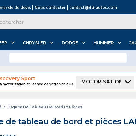
mande de devis
Nous contacter
contact@rld-autos.com
EEP
CHRYSLER
DODGE
HUMMER
JA
scovery Sport
MOTORISATION
a motorisation et l'année de votre véhicule
é
/
Organe De Tableau De Bord Et Pièces
 de tableau de bord et pièces L
 produits