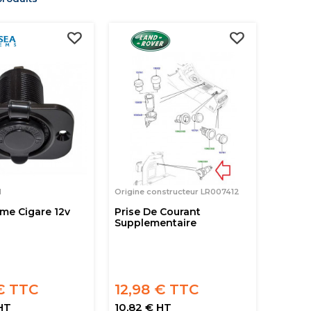
M
Origine constructeur LR007412
ume Cigare 12v
Prise De Courant
Supplementaire
€ TTC
12,98 € TTC
HT
10,82 € HT