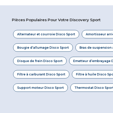
Pièces Populaires Pour Votre Discovery Sport
Alternateur et courroie Disco Sport
Amortisseur arri
Bougie d’allumage Disco Sport
Bras de suspension 
Disque de frein Disco Sport
Emetteur d’embrayage D
Filtre à carburant Disco Sport
Filtre à huile Disco Sp
Support moteur Disco Sport
Thermostat Disco Spor