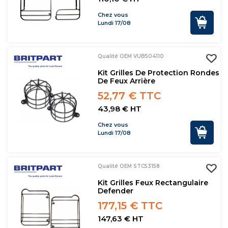
Chez vous
Lundi 17/08
Qualité OEM VUB504110
Kit Grilles De Protection Rondes
De Feux Arrière
52,77 € TTC
43,98 € HT
Chez vous
Lundi 17/08
Qualité OEM STC53158
Kit Grilles Feux Rectangulaire
Defender
177,15 € TTC
147,63 € HT