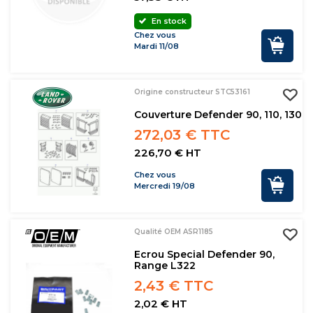
En stock
Chez vous
Mardi 11/08
Origine constructeur STC53161
Couverture Defender 90, 110, 130
272,03 € TTC
226,70 € HT
Chez vous
Mercredi 19/08
Qualité OEM ASR1185
Ecrou Special Defender 90,
Range L322
2,43 € TTC
2,02 € HT