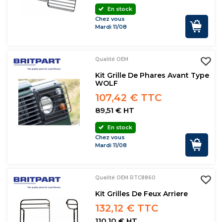
En stock
Chez vous
Mardi 11/08
Qualité OEM
Kit Grille De Phares Avant Type
WOLF
107,42 € TTC
89,51 € HT
En stock
Chez vous
Mardi 11/08
Qualité OEM RTC8860
Kit Grilles De Feux Arriere
132,12 € TTC
110,10 € HT