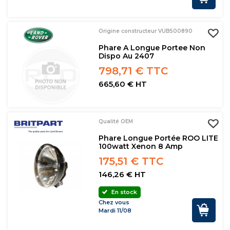
Origine constructeur VUB500890
Phare A Longue Portee Non
Dispo Au 2407
798,71 € TTC
665,60 € HT
Qualité OEM
Phare Longue Portée ROO LITE
100watt Xenon 8 Amp
175,51 € TTC
146,26 € HT
En stock
Chez vous
Mardi 11/08