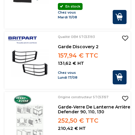
En stock
Chez vous
Mardi 11/08
Qualité OEM STC53193
Garde Discovery 2
157,94 € TTC
131,62 € HT
Chez vous
Lundi 17/08
Origine constructeur STC53157
Garde-Verre De Lanterne Arrière
Defender 90, 110, 130
252,50 € TTC
210,42 € HT