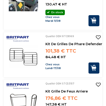
130,47 € HT
En stock
Chez vous
Mardi 11/08
Qualité OEM RTC8969
Kit De Grilles De Phare Defender
101,38 € TTC
84,48 € HT
Chez vous
Lundi 17/08
Qualité OEM STC53157
Kit Grille De Feux Arriere
176,86 € TTC
147,38 € HT