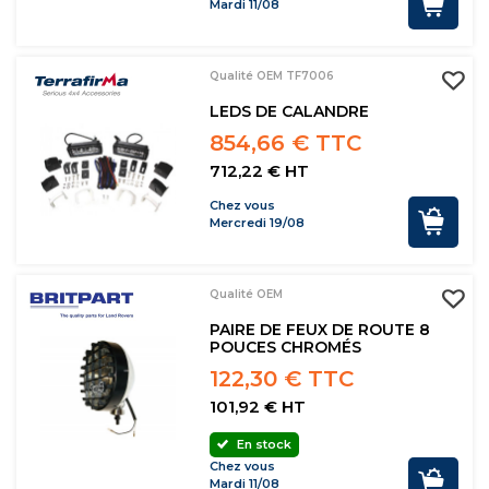
Mardi 11/08
Qualité OEM TF7006
LEDS DE CALANDRE
854,66 € TTC
712,22 € HT
Chez vous
Mercredi 19/08
Qualité OEM
PAIRE DE FEUX DE ROUTE 8
POUCES CHROMÉS
122,30 € TTC
101,92 € HT
En stock
Chez vous
Mardi 11/08