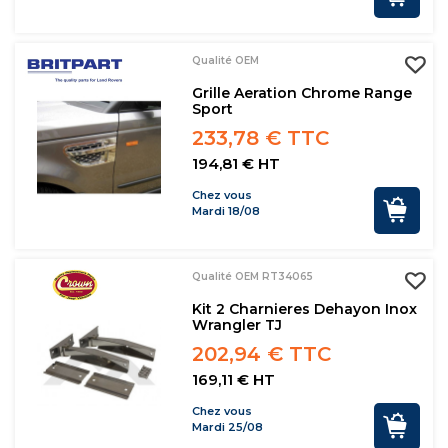
Qualité OEM
Grille Aeration Chrome Range
Sport
233,78 € TTC
194,81 € HT
Chez vous
Mardi 18/08
Qualité OEM RT34065
Kit 2 Charnieres Dehayon Inox
Wrangler TJ
202,94 € TTC
169,11 € HT
Chez vous
Mardi 25/08