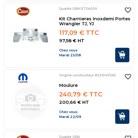
Qualité OEM RT34009
Kit Charnieres Inoxdemi Portes
Wrangler TJ, YJ
117,09 € TTC
97,58 € HT
Chez vous
Mardi 25/08
Origine constructeur 82210470AC
Moulure
240,79 € TTC
200,66 € HT
Chez vous
Mardi 22/09
Qualité OEM