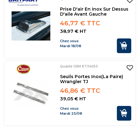
Prise D'air En Inox Sur Dessus
D'aile Avant Gauche
46,77 € TTC
38,97 € HT
Chez vous
Mardi 18/08
Qualité OEM RT34053
Seuils Portes Inox(la Paire)
Wrangler TJ
46,86 € TTC
39,05 € HT
Chez vous
Mardi 25/08