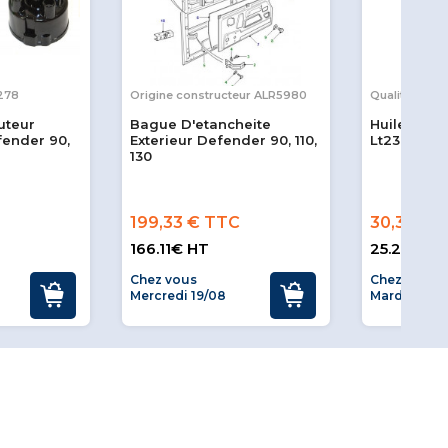
278
Origine constructeur ALR5980
Qualité OEM
uteur
Bague D'etancheite
Huile Tra
ender 90,
Exterieur Defender 90, 110,
Lt230
130
199,33 € TTC
30,32 € 
166.11€ HT
25.26€ H
Chez vous
Chez vous
Mercredi 19/08
Mardi 11/08