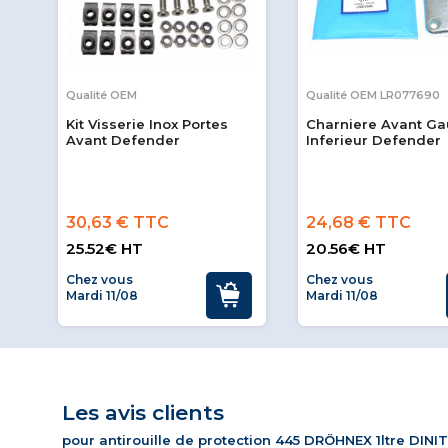
Qualité OEM
Qualité OEM LR077690
Kit Visserie Inox Portes
Charniere Avant G
Avant Defender
Inferieur Defender
30,63 € TTC
24,68 € TTC
25.52€ HT
20.56€ HT
Chez vous
Chez vous
Mardi 11/08
Mardi 11/08
Les avis clients
pour antirouille de protection 445 DRÖHNEX 1ltre DIN