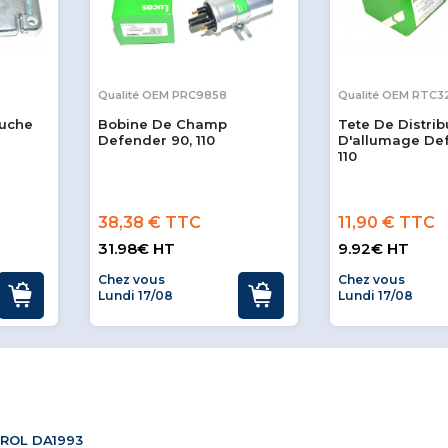
Qualité OEM PRC9858
Qualité OEM RTC3
auche
Bobine De Champ
Tete De Distrib
Defender 90, 110
D'allumage Def
110
38,38 € TTC
11,90 € TTC
31.98€ HT
9.92€ HT
Chez vous
Chez vous
Lundi 17/08
Lundi 17/08
ITROL DA1993