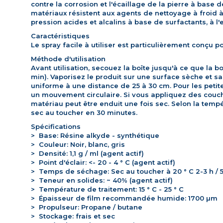
contre la corrosion et l'écaillage de la pierre à base 
matériaux résistent aux agents de nettoyage à froid 
pression acides et alcalins à base de surfactants, à l'e
Caractéristiques
Le spray facile à utiliser est particulièrement conçu po
Méthode d'utilisation
Avant utilisation, secouez la boîte jusqu'à ce que la 
min).
Vaporisez le produit sur une surface sèche et sa
uniforme à une distance de 25 à 30 cm.
Pour les peti
un mouvement circulaire.
Si vous appliquez des couch
matériau peut être enduit une fois sec.
Selon la tempér
sec au toucher en 30 minutes.
Spécifications
>
Base: Résine alkyde - synthétique
>
Couleur: Noir, blanc, gris
>
Densité: 1,1 g / ml (agent actif)
>
Point d'éclair: <- 20 - 4 ° C (agent actif)
>
Temps de séchage: Sec au toucher à 20 ° C 2-3 h / 
>
Teneur en solides: ~ 40% (agent actif)
>
Température de traitement: 15 ° C - 25 ° C
>
Épaisseur de film recommandée humide: 1700 µm
>
Propulseur: Propane / butane
>
Stockage: frais et sec