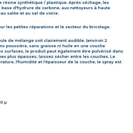
de résine synthétique / plastique.
Après séchage, les
à base d'hydrure de carbone, aux nettoyeurs à haute
au salée et au sel de voirie.
ur les petites réparations et le secteur du bricolage.
boule de mélange soit clairement audible.
(environ 2
ns poussière, sans graisse ni huile en une couche
tes surfaces, le produit peut également être pulvérisé dans
es plus épaisses, laissez sécher entre les couches.
Le
ature, l'humidité et l'épaisseur de la couche, le spray est
50 µ