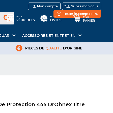
Mon compte
Suivre mon colis
Tester le compte PRO
MES
MES
MON
VÉHICULES
LISTES
PANIER
GUAR
ACCESSOIRES ET ENTRETIEN
PIECES DE
QUALITE
D'ORIGINE
e De Protection 445 DrÖhnex 1ltre