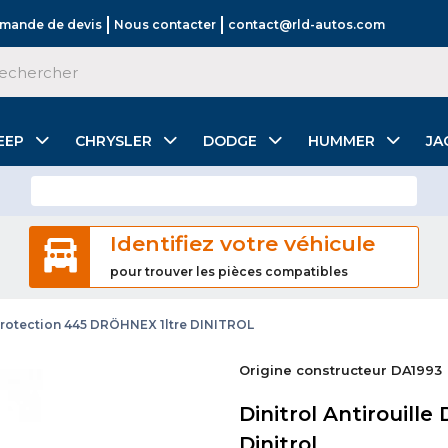
mande de devis
Nous contacter
contact@rld-autos.com
EEP
CHRYSLER
DODGE
HUMMER
JA
Identifiez votre véhicule
pour trouver les pièces compatibles
 Protection 445 DRÖHNEX 1ltre DINITROL
Origine constructeur DA1993
Dinitrol Antirouill
Dinitrol