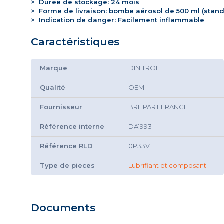
>
Durée de stockage: 24 mois
>
Forme de livraison: bombe aérosol de 500 ml (stan
>
Indication de danger: Facilement inflammable
Caractéristiques
Marque
DINITROL
Qualité
OEM
Fournisseur
BRITPART FRANCE
Référence interne
DA1993
Référence RLD
0P33V
Type de pieces
Lubrifiant et composant
Documents