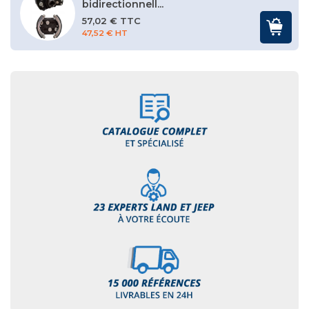
bidirectionnell...
57,02 € TTC
47,52 € HT