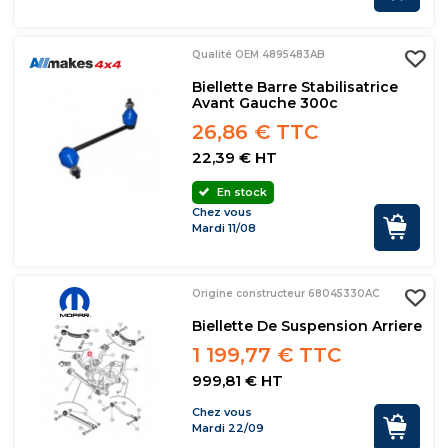
Qualité OEM 4895483AB
Biellette Barre Stabilisatrice
Avant Gauche 300c
26,86 € TTC
22,39 € HT
En stock
Chez vous
Mardi 11/08
Origine constructeur 68045330AC
Biellette De Suspension Arriere
1 199,77 € TTC
999,81 € HT
Chez vous
Mardi 22/09