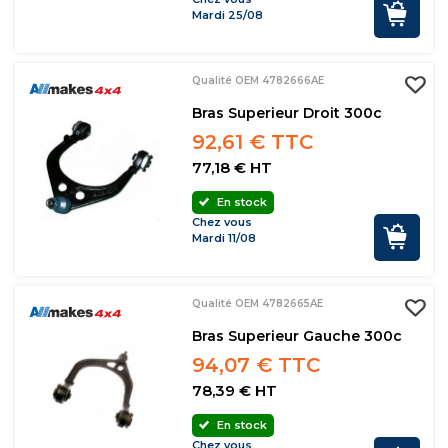
Mardi 25/08
Qualité OEM 4782666AE
Bras Superieur Droit 300c
92,61 € TTC
77,18 € HT
En stock
Chez vous
Mardi 11/08
Qualité OEM 4782665AE
Bras Superieur Gauche 300c
94,07 € TTC
78,39 € HT
En stock
Chez vous