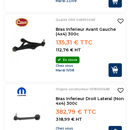
Mardi 22/09
Qualité OEM 04895041AF
Bras Inferieur Avant Gauche
(4x4) 300c
135,31 € TTC
112,76 € HT
En stock
Chez vous
Mardi 11/08
Origine constructeur 05180606AB
Bras Inferieur Droit Lateral (non
4x4) 300c
382,79 € TTC
318,99 € HT
Chez vous