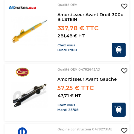
Qualité OEM
Amortisseur Avant Droit 300c
BILSTEIN
337,78 € TTC
281,48 € HT
Chez vous
Lundi 17/08
Qualité OEM 04782643AD
Amortisseur Avant Gauche
57,25 € TTC
47,71 € HT
Chez vous
Mardi 25/08
Origine constructeur 04782731AE