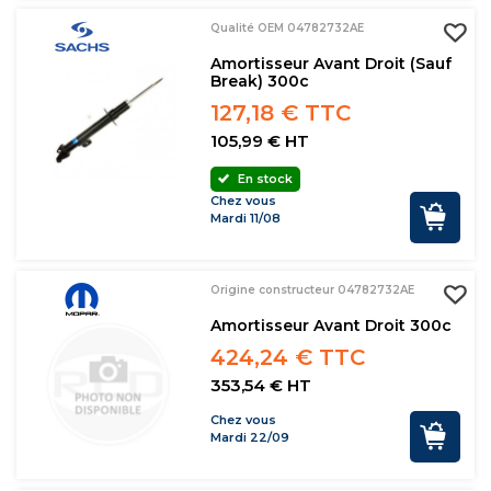
Qualité OEM 04782732AE
Amortisseur Avant Droit (sauf
Break) 300c
127,18 € TTC
105,99 € HT
En stock
Chez vous
Mardi 11/08
Origine constructeur 04782732AE
Amortisseur Avant Droit 300c
424,24 € TTC
353,54 € HT
Chez vous
Mardi 22/09