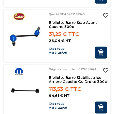
Qualité OEM 04895483AB
Biellette Barre Srab Avant
Gauche 300c
31,25 € TTC
26,04 € HT
Chez vous
Mardi 25/08
Origine constructeur 04766866AA
Biellette Barre Stabilisatrice
Arriere Gauche Ou Droite 300c
113,53 € TTC
94,61 € HT
Chez vous
Mardi 22/09