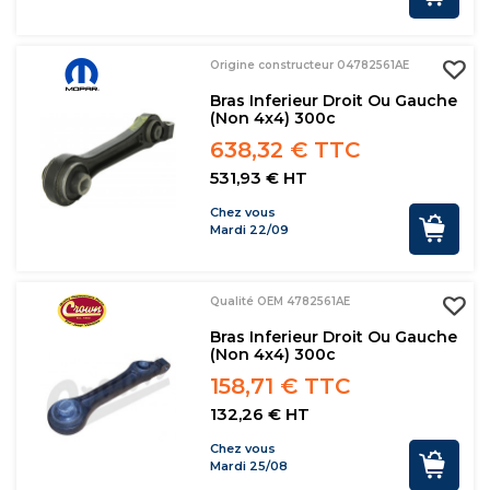
Origine constructeur 04782561AE
Bras Inferieur Droit Ou Gauche
(non 4x4) 300c
638,32 € TTC
531,93 € HT
Chez vous
Mardi 22/09
Qualité OEM 4782561AE
Bras Inferieur Droit Ou Gauche
(non 4x4) 300c
158,71 € TTC
132,26 € HT
Chez vous
Mardi 25/08