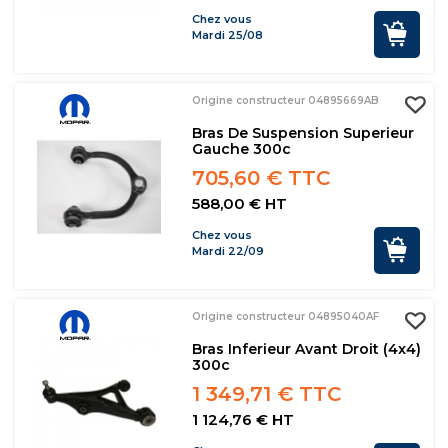
Chez vous
Mardi 25/08
Origine constructeur 04895669AB
Bras De Suspension Superieur
Gauche 300c
705,60 € TTC
588,00 € HT
Chez vous
Mardi 22/09
Origine constructeur 04895040AF
Bras Inferieur Avant Droit (4x4)
300c
1 349,71 € TTC
1 124,76 € HT