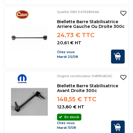
Qualité OEM 04766866AA
Biellette Barre Stabilisatrice
Arriere Gauche Ou Droite 300c
24,73 € TTC
20,61 € HT
Chez vous
Mardi 25/08
Origine constructeur 04895482AC
Biellette Barre Stabilisatrice
Avant Droite 300c
148,55 € TTC
123,80 € HT
En stock
Chez vous
Mardi 11/08