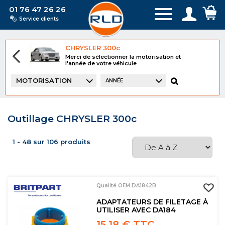
01 76 47 26 26
Service clients
CHRYSLER 300c
Merci de sélectionner la motorisation et
l'année de votre véhicule
MOTORISATION
ANNÉE
Outillage CHRYSLER 300c
1 - 48 sur 106 produits
Qualité OEM DA1842B
ADAPTATEURS DE FILETAGE À
UTILISER AVEC DA184
15,18 € TTC