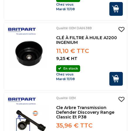
Chez vous
Mardi 11/08
Qualité OEM DA6638B
CLÉ À FILTRE À HUILE AJ200
INGENIUM
11,10 € TTC
9,25 € HT
En stock
Chez vous
Mardi 11/08
Qualité OEM
Cle Arbre Transmission
Defender Discovery Range
Classic Et P38
35,96 € TTC