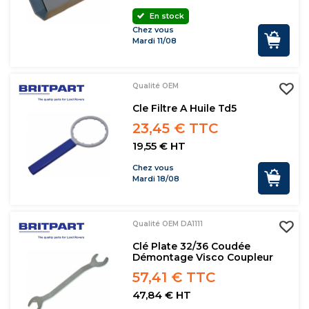
En stock
Chez vous
Mardi 11/08
Qualité OEM
Cle Filtre A Huile Td5
23,45 € TTC
19,55 € HT
Chez vous
Mardi 18/08
Qualité OEM DA1111
Clé Plate 32/36 Coudée
Démontage Visco Coupleur
57,41 € TTC
47,84 € HT