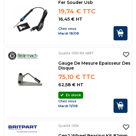
Fer Souder Usb
19,74 € TTC
16,45 € HT
Chez vous
Mardi 18/08
Qualité OEM BA 4887
Gauge De Mesure Epaisseur Des
Disque
75,10 € TTC
62,58 € HT
En stock
Chez vous
Mardi 11/08
Qualité OEM
Gen2 Wheel Bearing Kit 82mm