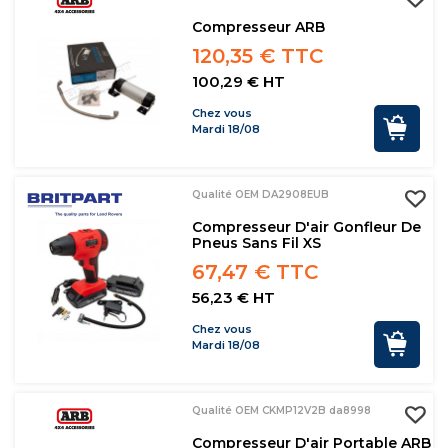
Compresseur ARB
120,35 € TTC
100,29 € HT
Chez vous
Mardi 18/08
Qualité OEM DA2908EUB
Compresseur D'air Gonfleur De
Pneus Sans Fil XS
67,47 € TTC
56,23 € HT
Chez vous
Mardi 18/08
Qualité OEM CKMP12V2B da8998
Compresseur D'air Portable ARB