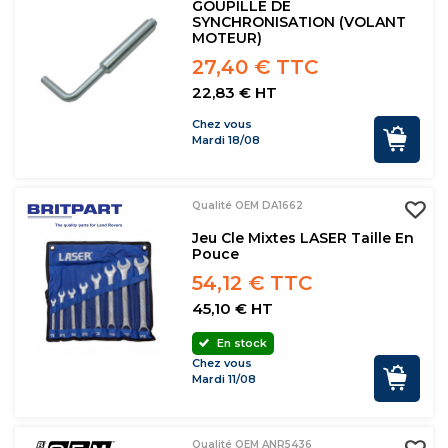
GOUPILLE DE
SYNCHRONISATION (VOLANT
MOTEUR)
27,40 € TTC
22,83 € HT
Chez vous
Mardi 18/08
Qualité OEM DA1662
Jeu Cle Mixtes LASER Taille En
Pouce
54,12 € TTC
45,10 € HT
En stock
Chez vous
Mardi 11/08
Qualité OEM ANR5436