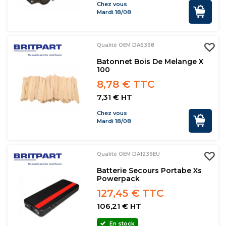
Chez vous
Mardi 18/08
Qualité OEM DA6398
Batonnet Bois De Melange X
100
8,78 € TTC
7,31 € HT
Chez vous
Mardi 18/08
Qualité OEM DA1239EU
Batterie Secours Portabe Xs
Powerpack
127,45 € TTC
106,21 € HT
En stock