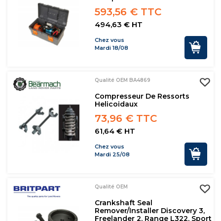
593,56 € TTC
494,63 € HT
Chez vous
Mardi 18/08
Qualité OEM BA4869
Compresseur De Ressorts
Helicoidaux
73,96 € TTC
61,64 € HT
Chez vous
Mardi 25/08
Qualité OEM
Crankshaft Seal
Remover/installer Discovery 3,
Freelander 2, Range L322, Sport