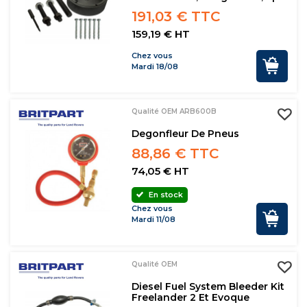
191,03 € TTC
159,19 € HT
Chez vous
Mardi 18/08
Qualité OEM ARB600B
Degonfleur De Pneus
88,86 € TTC
74,05 € HT
En stock
Chez vous
Mardi 11/08
Qualité OEM
Diesel Fuel System Bleeder Kit
Freelander 2 Et Evoque