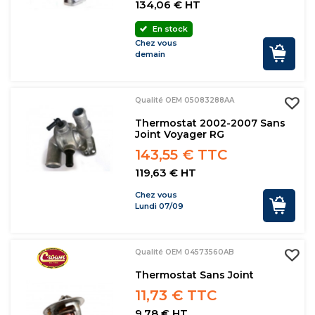
134,06 € HT
En stock
Chez vous
demain
Qualité OEM 05083288AA
Thermostat 2002-2007 Sans
Joint Voyager RG
143,55 € TTC
119,63 € HT
Chez vous
Lundi 07/09
Qualité OEM 04573560AB
Thermostat Sans Joint
11,73 € TTC
9,78 € HT