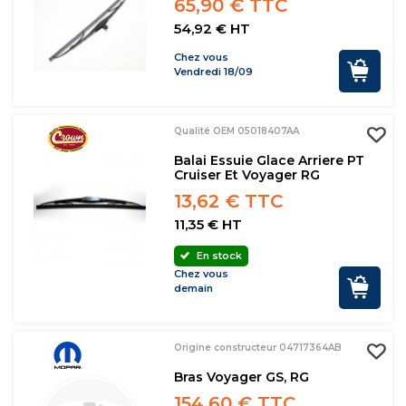
65,90 € TTC
54,92 € HT
Chez vous
Vendredi 18/09
Qualité OEM 05018407AA
Balai Essuie Glace Arriere PT
Cruiser Et Voyager RG
13,62 € TTC
11,35 € HT
En stock
Chez vous
demain
Origine constructeur 04717364AB
Bras Voyager GS, RG
154,60 € TTC