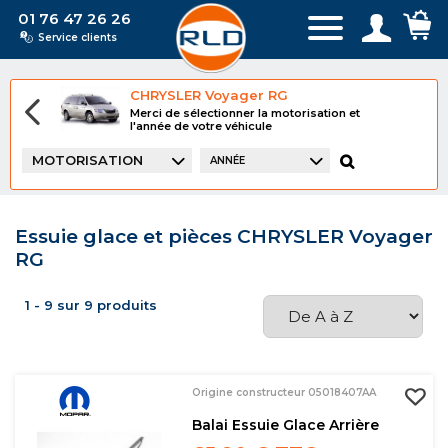
01 76 47 26 26
Service clients
CHRYSLER Voyager RG
Merci de sélectionner la motorisation et
l'année de votre véhicule
MOTORISATION
ANNÉE
Essuie glace et pièces CHRYSLER Voyager
RG
1 - 9 sur 9 produits
Origine constructeur 05018407AA
Balai Essuie Glace Arrière