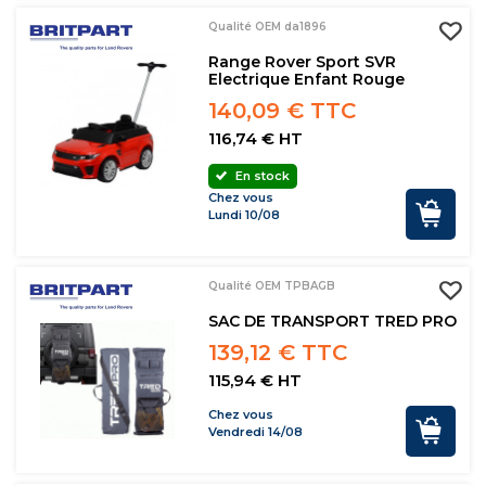
Qualité OEM da1896
Range Rover Sport SVR
Electrique Enfant Rouge
140,09 € TTC
116,74 € HT
En stock
Chez vous
Lundi 10/08
Qualité OEM TPBAGB
SAC DE TRANSPORT TRED PRO
139,12 € TTC
115,94 € HT
Chez vous
Vendredi 14/08