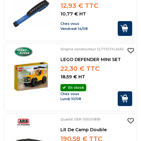
12,93 € TTC
10,77 € HT
Chez vous
Vendredi 14/08
Origine constructeur CLTY103YLAJAG
LEGO DEFENDER MINI SET
22,30 € TTC
18,59 € HT
En stock
Chez vous
Lundi 10/08
Qualité OEM 10500181B
Lit De Camp Double
190,58 € TTC