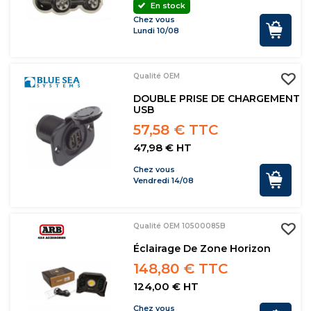
En stock
Chez vous
Lundi 10/08
Qualité OEM
DOUBLE PRISE DE CHARGEMENT
USB
57,58 € TTC
47,98 € HT
Chez vous
Vendredi 14/08
Qualité OEM 10500085B
Éclairage De Zone Horizon
148,80 € TTC
124,00 € HT
Chez vous