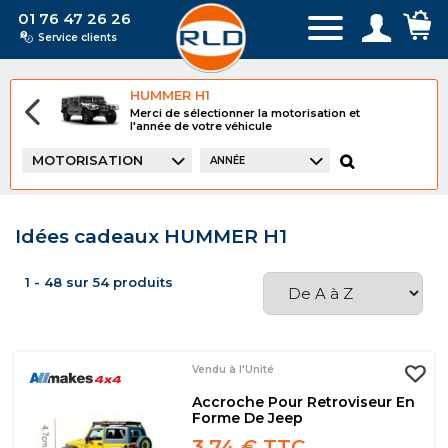
01 76 47 26 26
Service clients
HUMMER H1
Merci de sélectionner la motorisation et
l'année de votre véhicule
MOTORISATION
ANNÉE
Idées cadeaux HUMMER H1
1 - 48 sur 54 produits
Vendu à l'Unité
Accroche Pour Retroviseur En
Forme De Jeep
3,74 € TTC