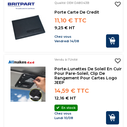
Qualité OEM DA8043B
Porte Carte De Credit
11,10 € TTC
9,25 € HT
Chez vous
Vendredi 14/08
Vendu à l'Unité
Porte-Lunettes De Soleil En Cuir
Pour Pare-Soleil, Clip De
Rangement Pour Cartes Logo
JEEP
14,59 € TTC
12,16 € HT
En stock
Chez vous
Lundi 10/08