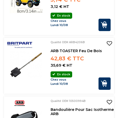
3,12 € HT
En stock
Chez vous
Lundi 10/08
Qualité OEM ARB4206B
ARB TOASTER Feu De Bois
42,83 € TTC
35,69 € HT
En stock
Chez vous
Lundi 10/08
Qualité OEM 10500994B
Bandoulière Pour Sac Isotherme
ARB