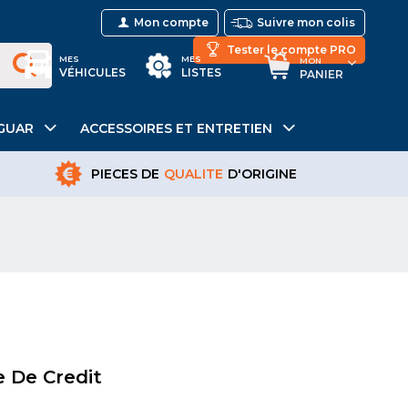
Mon compte
Suivre mon colis
Tester le compte PRO
MES
MES
MON
VÉHICULES
LISTES
PANIER
GUAR
ACCESSOIRES ET ENTRETIEN
PIECES DE
QUALITE
D'ORIGINE
e De Credit