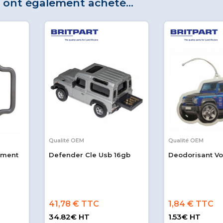
t ont également acheté...
Qualité OEM
Qualité OEM
ement
Defender Cle Usb 16gb
Deodorisant Vo
41,78 € TTC
1,84 € TTC
34.82€ HT
1.53€ HT