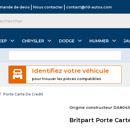
mande de devis
Nous contacter
contact@rld-autos.com
EEP
CHRYSLER
DODGE
HUMMER
JA
Identifiez votre véhicule
pour trouver les pièces compatibles
/
Porte Carte De Credit
Origine constructeur DA8043
Britpart Porte Cart