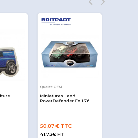
Qualité OEM
Qualité OEM
iture
Miniatures Land
Defender A
RoverDefender En 1.76
50,07 € TTC
3,10 € T
41.73€ HT
2.58€ HT