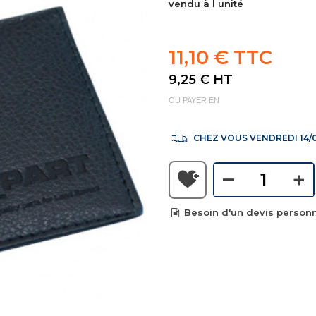
vendu à l unité
11,10 € TTC
9,25 €
HT
OU PAYER EN
CHEZ VOUS VENDREDI 14/
–
+
Besoin d'un devis personn