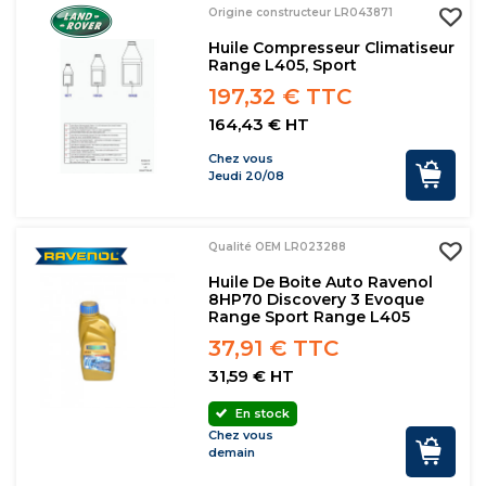
Origine constructeur LR043871
Huile Compresseur Climatiseur
Range L405, Sport
197,32 € TTC
164,43 € HT
Chez vous
Jeudi 20/08
Qualité OEM LR023288
Huile De Boite Auto Ravenol
8HP70 Discovery 3 Evoque
Range Sport Range L405
37,91 € TTC
31,59 € HT
En stock
Chez vous
demain