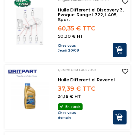
Origine constructeur LR019727
Huile Differentiel Discovery 3,
Evoque, Range L322, L405,
Sport
60,35 € TTC
50,30 € HT
Chez vous
Jeudi 20/08
Qualité OEM LR052059
Huile Differentiel Ravenol
37,39 € TTC
31,16 € HT
En stock
Chez vous
demain