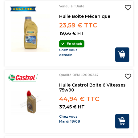
Vendu à l'Unité
Huile Boite Mécanique
23,59 € TTC
19,66 € HT
En stock
Chez vous
demain
Qualité OEM LR006247
Huile Castrol Boite 6 Vitesses
75w90
44,94 € TTC
37,45 € HT
Chez vous
Mardi 18/08