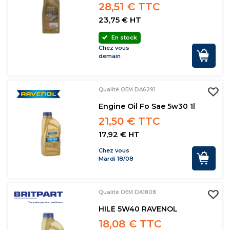
28,51 € TTC
23,75 € HT
En stock
Chez vous
demain
Qualité OEM DA6291
Engine Oil Fo Sae 5w30 1l
21,50 € TTC
17,92 € HT
Chez vous
Mardi 18/08
Qualité OEM DA1808
HILE 5W40 RAVENOL
18,08 € TTC