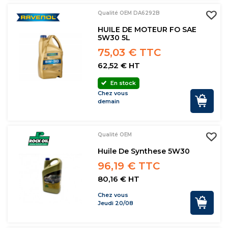
Qualité OEM DA6292B
HUILE DE MOTEUR FO SAE
5W30 5L
75,03 € TTC
62,52 € HT
En stock
Chez vous
demain
Qualité OEM
Huile De Synthese 5W30
96,19 € TTC
80,16 € HT
Chez vous
Jeudi 20/08