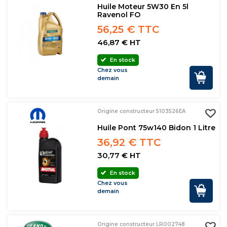
Huile Moteur 5W30 En 5l
Ravenol FO
56,25 € TTC
46,87 € HT
En stock
Chez vous
demain
Origine constructeur 5103526EA
Huile Pont 75w140 Bidon 1 Litre
36,92 € TTC
30,77 € HT
En stock
Chez vous
demain
Origine constructeur LR002748