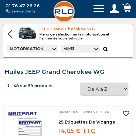
01 76 47 26 26
Service clients
JEEP Grand Cherokee WG
Merci de sélectionner la motorisation et
l'année de votre véhicule
MOTORISATION
ANNÉE
Huiles JEEP Grand Cherokee WG
1 - 48 sur 59 produits
Qualité OEM SERVICESTICKERP
25 Etiquettes De Vidange
14,05 € TTC