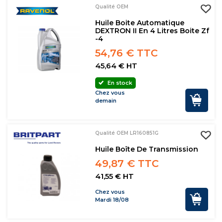
Qualité OEM
Huile Boite Automatique
DEXTRON II En 4 Litres Boite Zf
-4
54,76 € TTC
45,64 € HT
En stock
Chez vous
demain
Qualité OEM LR160851G
Huile Boîte De Transmission
49,87 € TTC
41,55 € HT
Chez vous
Mardi 18/08