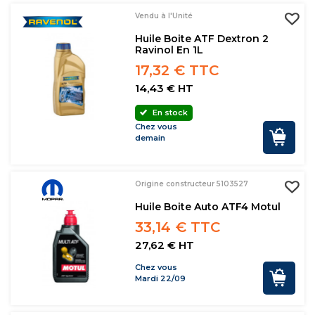
Vendu à l'Unité
Huile Boite ATF Dextron 2
Ravinol En 1L
17,32 € TTC
14,43 € HT
En stock
Chez vous
demain
Origine constructeur 5103527
Huile Boite Auto ATF4 Motul
33,14 € TTC
27,62 € HT
Chez vous
Mardi 22/09