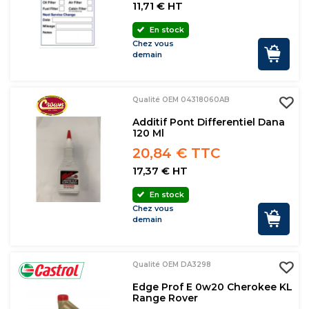
11,71 € HT
En stock
Chez vous
demain
Qualité OEM 04318060AB
Additif Pont Differentiel Dana
120 Ml
20,84 € TTC
17,37 € HT
En stock
Chez vous
demain
Qualité OEM DA3298
Edge Prof E 0w20 Cherokee KL
Range Rover