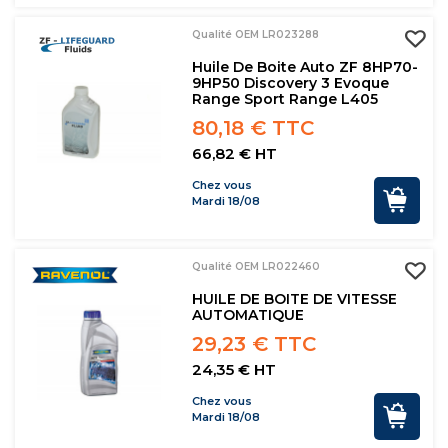
Qualité OEM LR023288
Huile De Boite Auto ZF 8HP70-
9HP50 Discovery 3 Evoque
Range Sport Range L405
80,18 € TTC
66,82 € HT
Chez vous
Mardi 18/08
Qualité OEM LR022460
HUILE DE BOITE DE VITESSE
AUTOMATIQUE
29,23 € TTC
24,35 € HT
Chez vous
Mardi 18/08