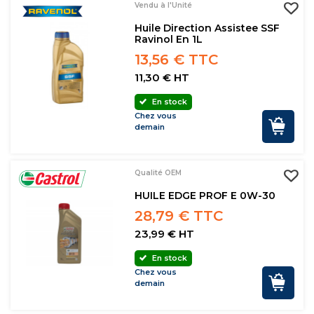
Vendu à l'Unité
Huile Direction Assistee SSF
Ravinol En 1L
13,56 € TTC
11,30 € HT
En stock
Chez vous
demain
Qualité OEM
HUILE EDGE PROF E 0W-30
28,79 € TTC
23,99 € HT
En stock
Chez vous
demain