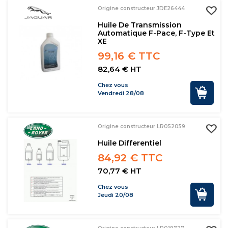
Origine constructeur JDE26444
Huile De Transmission
Automatique F-Pace, F-Type Et
XE
99,16 € TTC
82,64 € HT
Chez vous
Vendredi 28/08
Origine constructeur LR052059
Huile Differentiel
84,92 € TTC
70,77 € HT
Chez vous
Jeudi 20/08