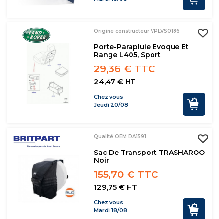
Origine constructeur VPLVS0186
Porte-Parapluie Evoque Et
Range L405, Sport
29,36 € TTC
24,47 € HT
Chez vous
Jeudi 20/08
Qualité OEM DA1591
Sac De Transport TRASHAROO
Noir
155,70 € TTC
129,75 € HT
Chez vous
Mardi 18/08