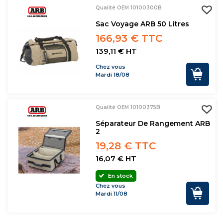
Qualité OEM 10100300B
Sac Voyage ARB 50 Litres
166,93 € TTC
139,11 € HT
Chez vous
Mardi 18/08
Qualité OEM 10100375B
Séparateur De Rangement ARB
2
19,28 € TTC
16,07 € HT
En stock
Chez vous
Mardi 11/08