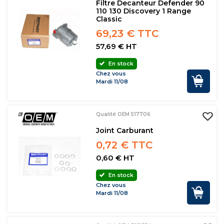
Filtre Decanteur Defender 90
110 130 Discovery 1 Range
Classic
69,23 € TTC
57,69 € HT
En stock
Chez vous
Mardi 11/08
Qualité OEM 517706
Joint Carburant
0,72 € TTC
0,60 € HT
En stock
Chez vous
Mardi 11/08