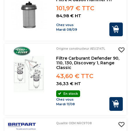
101,97 € TTC
84,98 € HT
Chez vous
Mardi 08/09
Origine constructeur AEU2147L
Filtre Carburant Defender 90,
110, 130, Discovery 1, Range
Classic
43,60 € TTC
36,33 € HT
En stock
Chez vous
Mardi 11/08
Qualité OEM NRC9708