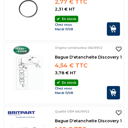
2,77 € TTC
2,31 € HT
En stock
Chez vous
Mardi 11/08
Origine constructeur AAU9902
Bague D'etancheite Discovery 1
4,54 € TTC
3,78 € HT
En stock
Chez vous
Mardi 11/08
Qualité OEM AAU9902
Bague D'etancheite Discovery 1