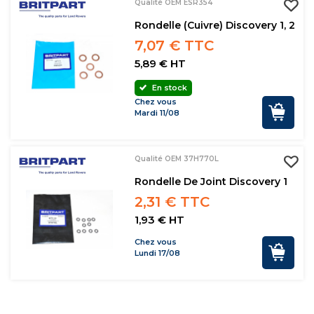
Qualité OEM ESR354
Rondelle (cuivre) Discovery 1, 2
7,07 € TTC
5,89 € HT
En stock
Chez vous
Mardi 11/08
Qualité OEM 37H770L
Rondelle De Joint Discovery 1
2,31 € TTC
1,93 € HT
Chez vous
Lundi 17/08