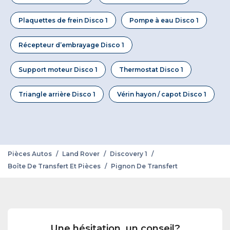
Plaquettes de frein Disco 1
Pompe à eau Disco 1
Récepteur d’embrayage Disco 1
Support moteur Disco 1
Thermostat Disco 1
Triangle arrière Disco 1
Vérin hayon / capot Disco 1
Pièces Autos
/
Land Rover
/
Discovery 1
/
Boîte De Transfert Et Pièces
/
Pignon De Transfert
Une hésitation, un conseil?