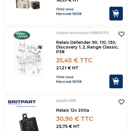
Chez vous
Mercredi 19/08
Origine constructeur YWB10027L
Relais Defender 90, 110, 130,
Discovery 1, 2, Range Classic,
P38
25,45 € TTC
21,21 € HT
Chez vous
Mercredi 19/08
Qualité OEM
Relais 12v 200a
30,90 € TTC
25,75 € HT