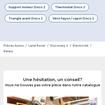
Support moteur Disco 2
Thermostat Disco 2
Triangle avant Disco 2
Vérin hayon / capot Disco 2
Pièces Autos
/
Land Rover
/
Discovery 2
/
Électricité
/
Relais
Une hésitation, un conseil?
Vous ne trouvez pas votre pièce dans notre catalogue