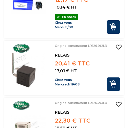
10,14 € HT
En stock
Chez vous
Mardi 11/08
Origine constructeur LR126492LR
RELAIS
20,41 € TTC
17,01 € HT
Chez vous
Mercredi 19/08
Origine constructeur LR126493LR
RELAIS
22,30 € TTC
18,59 € HT