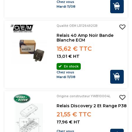
Chez vous
Mardi 11/08
Qualité OEM LR126492GB
Relais 40 Amp Noir Bande
Blanche ECM
15,62 € TTC
13,01 € HT
En stock
Chez vous
Mardi 11/08
Origine constructeur YWB10004L
Relais Discovery 2 Et Range P38
21,55 € TTC
17,96 € HT
Chez vous