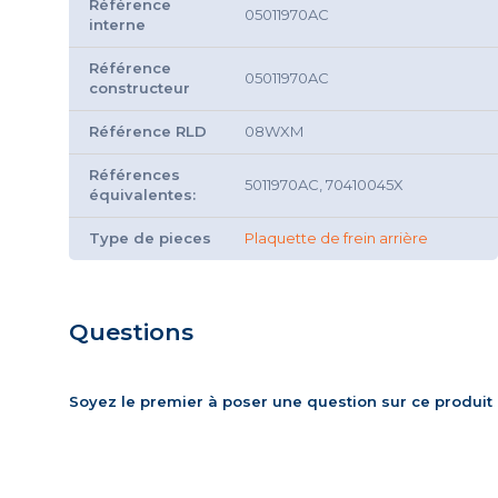
Référence
05011970AC
interne
Référence
05011970AC
constructeur
Référence RLD
08WXM
Références
5011970AC, 70410045X
équivalentes:
Type de pieces
Plaquette de frein arrière
Questions
Soyez le premier à poser une question sur ce produit 