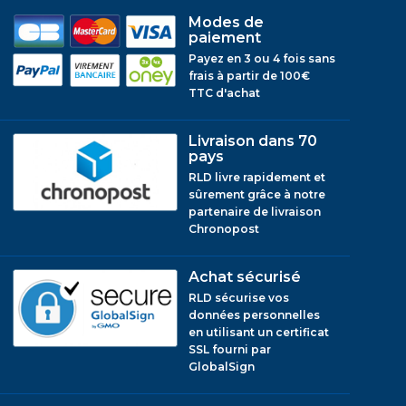
Modes de
paiement
Payez en 3 ou 4 fois sans
frais à partir de 100€
TTC d'achat
Livraison dans 70
pays
RLD livre rapidement et
sûrement grâce à notre
partenaire de livraison
Chronopost
Achat sécurisé
RLD sécurise vos
données personnelles
en utilisant un certificat
SSL fourni par
GlobalSign