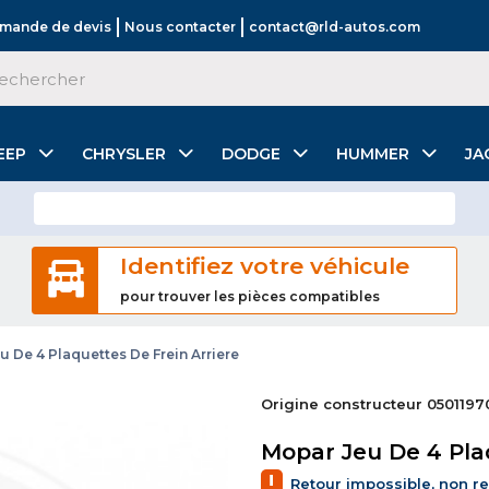
mande de devis
Nous contacter
contact@rld-autos.com
EEP
CHRYSLER
DODGE
HUMMER
JA
Identifiez votre véhicule
pour trouver les pièces compatibles
u De 4 Plaquettes De Frein Arriere
Origine constructeur 050119
Mopar Jeu De 4 Pla
!
Retour impossible, non r