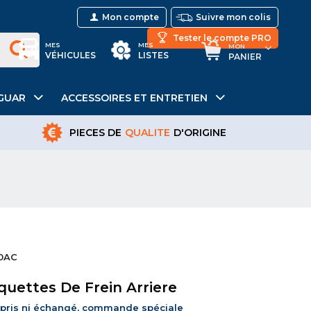
Mon compte
Suivre mon colis
Tester le compte PRO
MES
MES
MON
VÉHICULES
LISTES
PANIER
GUAR
ACCESSOIRES ET ENTRETIEN
PIECES DE
QUALITE
D'ORIGINE
70AC
quettes De Frein Arriere
epris ni échangé, commande spéciale