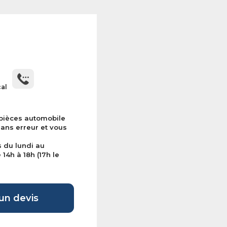
cal
 pièces automobile
sans erreur et vous
s du lundi au
14h à 18h (17h le
n devis