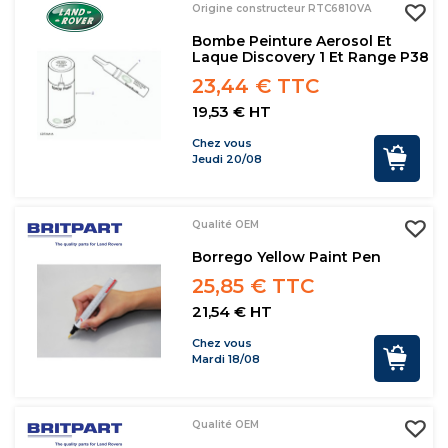
Origine constructeur RTC6810VA
Bombe Peinture Aerosol Et
Laque Discovery 1 Et Range P38
23,44 € TTC
19,53 € HT
Chez vous
Jeudi 20/08
Qualité OEM
Borrego Yellow Paint Pen
25,85 € TTC
21,54 € HT
Chez vous
Mardi 18/08
Qualité OEM