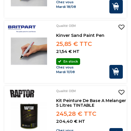
Chez vous
Mardi 18/08
Qualité OEM
Kinver Sand Paint Pen
25,85 € TTC
21,54 € HT
En stock
Chez vous
Mardi 11/08
Qualité OEM
Kit Peinture De Base A Melanger
5 Litres TINTABLE
245,28 € TTC
204,40 € HT
Chez vous