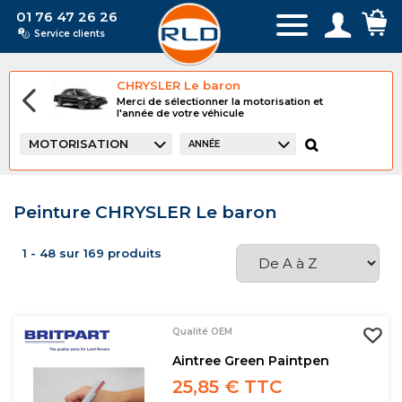
01 76 47 26 26
Service clients
CHRYSLER Le baron
Merci de sélectionner la motorisation et
l'année de votre véhicule
MOTORISATION
ANNÉE
Peinture CHRYSLER Le baron
1 - 48 sur 169 produits
Qualité OEM
Aintree Green Paintpen
25,85 € TTC