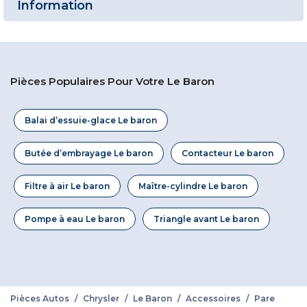
Information
Pièces Populaires Pour Votre Le Baron
Balai d’essuie-glace Le baron
Butée d’embrayage Le baron
Contacteur Le baron
Filtre à air Le baron
Maître-cylindre Le baron
Pompe à eau Le baron
Triangle avant Le baron
Pièces Autos
/
Chrysler
/
Le Baron
/
Accessoires
/
Pare