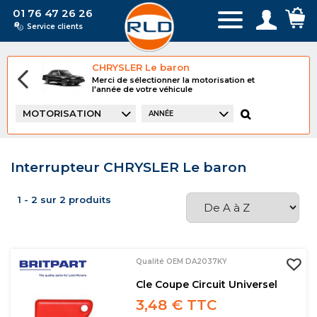
01 76 47 26 26
Service clients
CHRYSLER Le baron
Merci de sélectionner la motorisation et
l'année de votre véhicule
MOTORISATION
ANNÉE
Interrupteur CHRYSLER Le baron
1 - 2 sur 2 produits
Qualité OEM DA2037KY
Cle Coupe Circuit Universel
3,48 € TTC