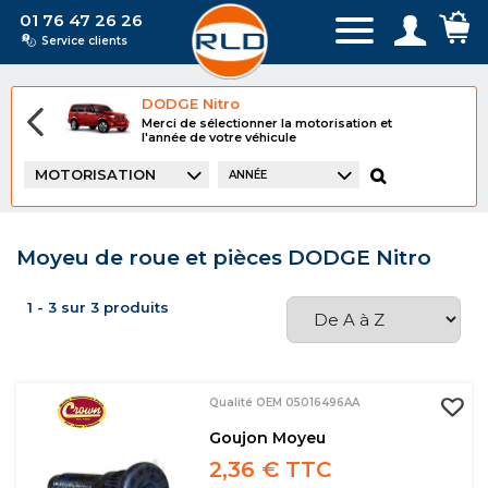
01 76 47 26 26
Service clients
DODGE Nitro
Merci de sélectionner la motorisation et
l'année de votre véhicule
MOTORISATION
ANNÉE
Moyeu de roue et pièces DODGE Nitro
1 - 3 sur 3 produits
Qualité OEM 05016496AA
Goujon Moyeu
2,36 € TTC