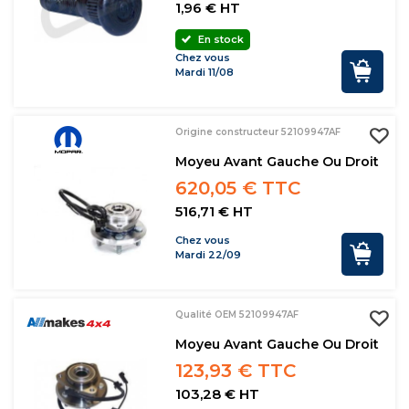
1,96 € HT
En stock
Chez vous
Mardi 11/08
Origine constructeur 52109947AF
Moyeu Avant Gauche Ou Droit
620,05 € TTC
516,71 € HT
Chez vous
Mardi 22/09
Qualité OEM 52109947AF
Moyeu Avant Gauche Ou Droit
123,93 € TTC
103,28 € HT