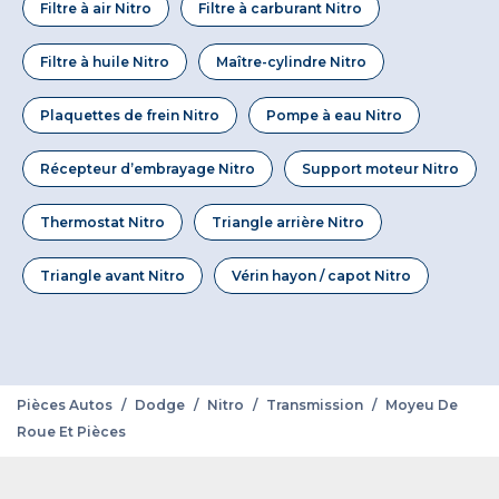
Filtre à air Nitro
Filtre à carburant Nitro
Filtre à huile Nitro
Maître-cylindre Nitro
Plaquettes de frein Nitro
Pompe à eau Nitro
Récepteur d’embrayage Nitro
Support moteur Nitro
Thermostat Nitro
Triangle arrière Nitro
Triangle avant Nitro
Vérin hayon / capot Nitro
Pièces Autos
/
Dodge
/
Nitro
/
Transmission
/
Moyeu De
Roue Et Pièces