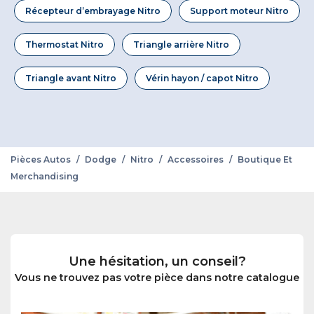
Récepteur d’embrayage Nitro
Support moteur Nitro
Thermostat Nitro
Triangle arrière Nitro
Triangle avant Nitro
Vérin hayon / capot Nitro
Pièces Autos
/
Dodge
/
Nitro
/
Accessoires
/
Boutique Et
Merchandising
Une hésitation, un conseil?
Vous ne trouvez pas votre pièce dans notre catalogue