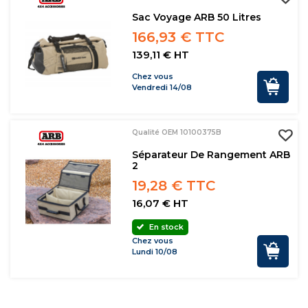
Sac Voyage ARB 50 Litres
166,93 € TTC
139,11 € HT
Chez vous
Vendredi 14/08
Qualité OEM 10100375B
Séparateur De Rangement ARB
2
19,28 € TTC
16,07 € HT
En stock
Chez vous
Lundi 10/08