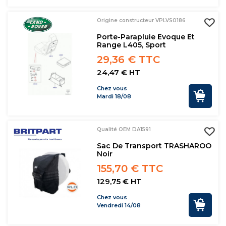
Origine constructeur VPLVS0186
Porte-Parapluie Evoque Et
Range L405, Sport
29,36 € TTC
24,47 € HT
Chez vous
Mardi 18/08
Qualité OEM DA1591
Sac De Transport TRASHAROO
Noir
155,70 € TTC
129,75 € HT
Chez vous
Vendredi 14/08