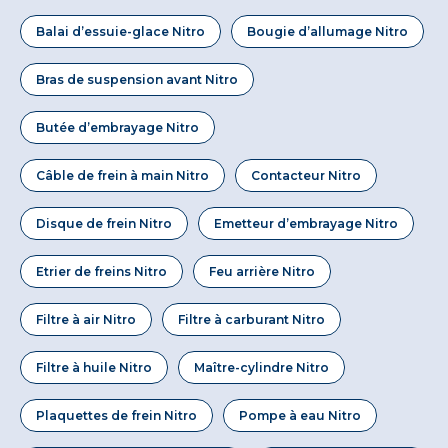
Balai d’essuie-glace Nitro
Bougie d’allumage Nitro
Bras de suspension avant Nitro
Butée d’embrayage Nitro
Câble de frein à main Nitro
Contacteur Nitro
Disque de frein Nitro
Emetteur d’embrayage Nitro
Etrier de freins Nitro
Feu arrière Nitro
Filtre à air Nitro
Filtre à carburant Nitro
Filtre à huile Nitro
Maître-cylindre Nitro
Plaquettes de frein Nitro
Pompe à eau Nitro