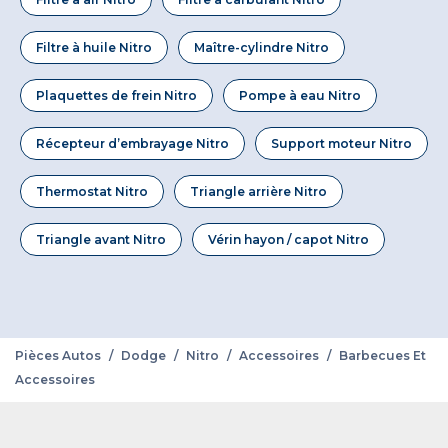
Filtre à huile Nitro
Maître-cylindre Nitro
Plaquettes de frein Nitro
Pompe à eau Nitro
Récepteur d’embrayage Nitro
Support moteur Nitro
Thermostat Nitro
Triangle arrière Nitro
Triangle avant Nitro
Vérin hayon / capot Nitro
Pièces Autos
/
Dodge
/
Nitro
/
Accessoires
/
Barbecues Et
Accessoires