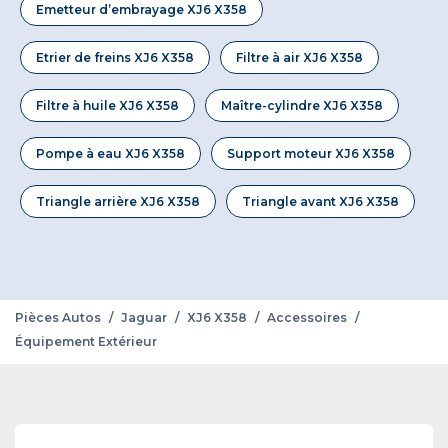
Emetteur d’embrayage XJ6 X358
Etrier de freins XJ6 X358
Filtre à air XJ6 X358
Filtre à huile XJ6 X358
Maître-cylindre XJ6 X358
Pompe à eau XJ6 X358
Support moteur XJ6 X358
Triangle arrière XJ6 X358
Triangle avant XJ6 X358
Pièces Autos
/
Jaguar
/
XJ6 X358
/
Accessoires
/
Équipement Extérieur