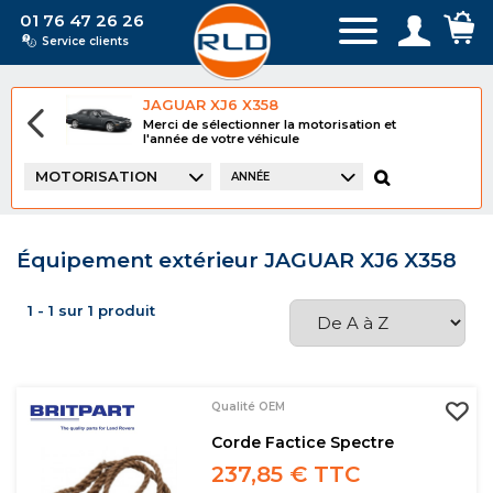
01 76 47 26 26
Service clients
JAGUAR XJ6 X358
Merci de sélectionner la motorisation et
l'année de votre véhicule
MOTORISATION
ANNÉE
Équipement extérieur JAGUAR XJ6 X358
1 - 1 sur 1 produit
Qualité OEM
Corde Factice Spectre
237,85 € TTC