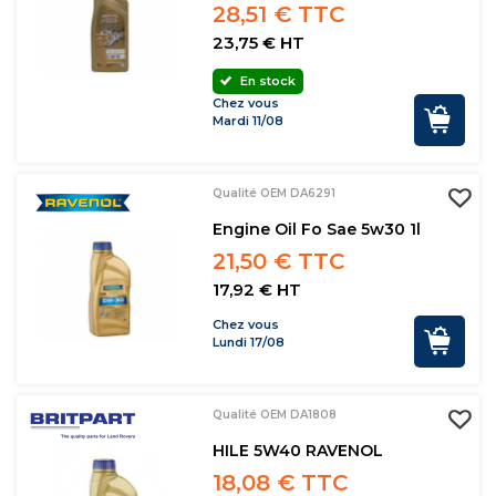
28,51 € TTC
23,75 € HT
En stock
Chez vous
Mardi 11/08
Qualité OEM DA6291
Engine Oil Fo Sae 5w30 1l
21,50 € TTC
17,92 € HT
Chez vous
Lundi 17/08
Qualité OEM DA1808
HILE 5W40 RAVENOL
18,08 € TTC