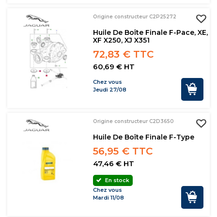
Origine constructeur C2P25272
Huile De Boîte Finale F-Pace, XE,
XF X250, XJ X351
72,83 € TTC
60,69 € HT
Chez vous
Jeudi 27/08
Origine constructeur C2D3650
Huile De Boîte Finale F-Type
56,95 € TTC
47,46 € HT
En stock
Chez vous
Mardi 11/08