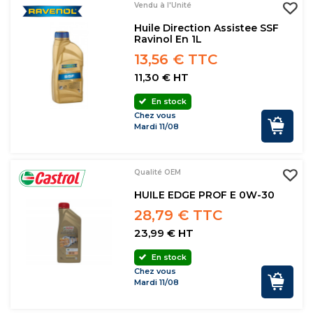
Vendu à l'Unité
Huile Direction Assistee SSF
Ravinol En 1L
13,56 € TTC
11,30 € HT
En stock
Chez vous
Mardi 11/08
Qualité OEM
HUILE EDGE PROF E 0W-30
28,79 € TTC
23,99 € HT
En stock
Chez vous
Mardi 11/08