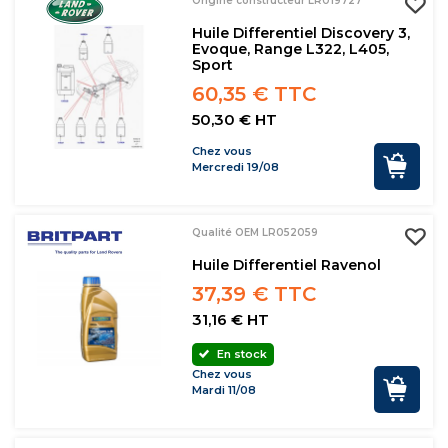
Origine constructeur LR019727
Huile Differentiel Discovery 3,
Evoque, Range L322, L405,
Sport
60,35 € TTC
50,30 € HT
Chez vous
Mercredi 19/08
Qualité OEM LR052059
Huile Differentiel Ravenol
37,39 € TTC
31,16 € HT
En stock
Chez vous
Mardi 11/08