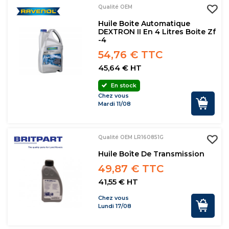
Qualité OEM
Huile Boite Automatique
DEXTRON II En 4 Litres Boite Zf
-4
54,76 € TTC
45,64 € HT
En stock
Chez vous
Mardi 11/08
Qualité OEM LR160851G
Huile Boîte De Transmission
49,87 € TTC
41,55 € HT
Chez vous
Lundi 17/08