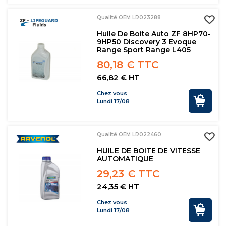
Qualité OEM LR023288
Huile De Boite Auto ZF 8HP70-
9HP50 Discovery 3 Evoque
Range Sport Range L405
80,18 € TTC
66,82 € HT
Chez vous
Lundi 17/08
Qualité OEM LR022460
HUILE DE BOITE DE VITESSE
AUTOMATIQUE
29,23 € TTC
24,35 € HT
Chez vous
Lundi 17/08