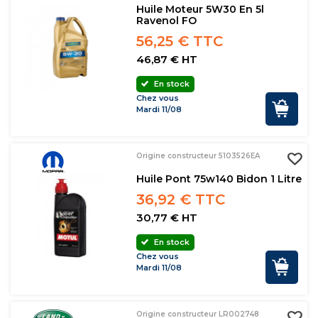
Huile Moteur 5W30 En 5l
Ravenol FO
56,25 € TTC
46,87 € HT
En stock
Chez vous
Mardi 11/08
Origine constructeur 5103526EA
Huile Pont 75w140 Bidon 1 Litre
36,92 € TTC
30,77 € HT
En stock
Chez vous
Mardi 11/08
Origine constructeur LR002748