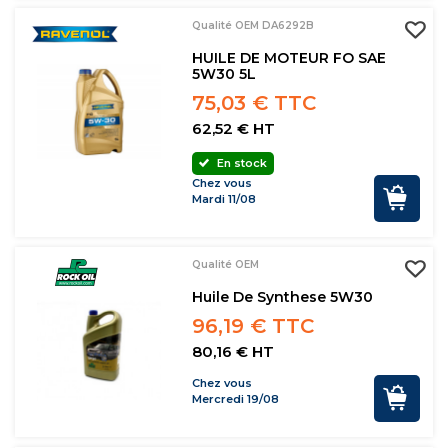
Qualité OEM DA6292B
HUILE DE MOTEUR FO SAE
5W30 5L
75,03 € TTC
62,52 € HT
En stock
Chez vous
Mardi 11/08
Qualité OEM
Huile De Synthese 5W30
96,19 € TTC
80,16 € HT
Chez vous
Mercredi 19/08