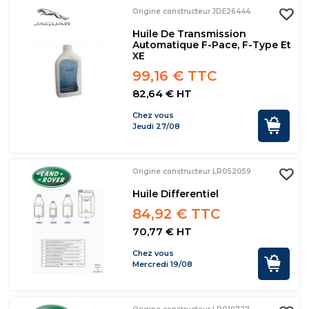
Origine constructeur JDE26444
Huile De Transmission
Automatique F-Pace, F-Type Et
XE
99,16 € TTC
82,64 € HT
Chez vous
Jeudi 27/08
Origine constructeur LR052059
Huile Differentiel
84,92 € TTC
70,77 € HT
Chez vous
Mercredi 19/08