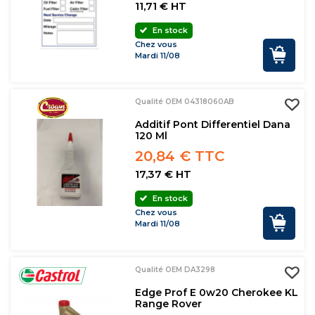
11,71 € HT
En stock
Chez vous
Mardi 11/08
Qualité OEM 04318060AB
Additif Pont Differentiel Dana
120 Ml
20,84 € TTC
17,37 € HT
En stock
Chez vous
Mardi 11/08
Qualité OEM DA3298
Edge Prof E 0w20 Cherokee KL
Range Rover