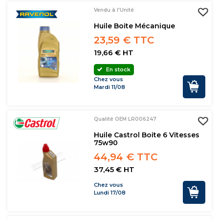
Vendu à l'Unité
Huile Boite Mécanique
23,59 € TTC
19,66 € HT
En stock
Chez vous
Mardi 11/08
Qualité OEM LR006247
Huile Castrol Boite 6 Vitesses
75w90
44,94 € TTC
37,45 € HT
Chez vous
Lundi 17/08