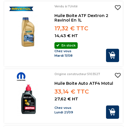
Vendu à l'Unité
Huile Boite ATF Dextron 2
Ravinol En 1L
17,32 € TTC
14,43 € HT
En stock
Chez vous
Mardi 11/08
Origine constructeur 5103527
Huile Boite Auto ATF4 Motul
33,14 € TTC
27,62 € HT
Chez vous
Lundi 21/09