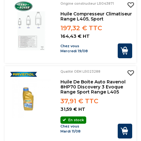
Origine constructeur LR043871
Huile Compresseur Climatiseur
Range L405, Sport
197,32 € TTC
164,43 € HT
Chez vous
Mercredi 19/08
Qualité OEM LR023288
Huile De Boite Auto Ravenol
8HP70 Discovery 3 Evoque
Range Sport Range L405
37,91 € TTC
31,59 € HT
En stock
Chez vous
Mardi 11/08