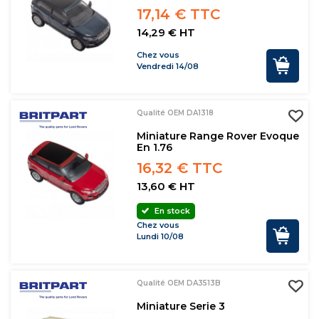
17,14 € TTC
14,29 € HT
Chez vous
Vendredi 14/08
Qualité OEM DA1318
Miniature Range Rover Evoque
En 1.76
16,32 € TTC
13,60 € HT
En stock
Chez vous
Lundi 10/08
Qualité OEM DA3513B
Miniature Serie 3