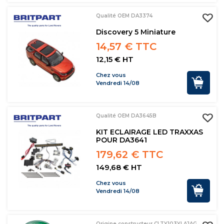
Qualité OEM DA3374
Discovery 5 Miniature
14,57 € TTC
12,15 € HT
Chez vous
Vendredi 14/08
Qualité OEM DA3645B
KIT ECLAIRAGE LED TRAXXAS
POUR DA3641
179,62 € TTC
149,68 € HT
Chez vous
Vendredi 14/08
Origine constructeur CLTY103YLAJAG