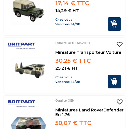
17,14 € TTC
14,29 € HT
Chez vous
Vendredi 14/08
Qualité OEM DA5285B
Miniature Transporteur Voiture
30,25 € TTC
25,21 € HT
Chez vous
Vendredi 14/08
Qualité OEM
Miniatures Land RoverDefender
En 1.76
50,07 € TTC