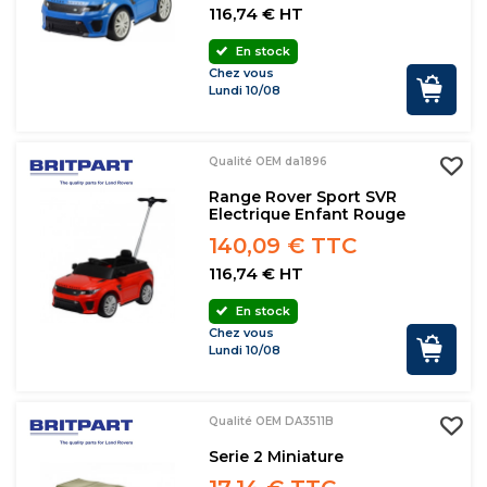
116,74 € HT
En stock
Chez vous
Lundi 10/08
Qualité OEM da1896
Range Rover Sport SVR
Electrique Enfant Rouge
140,09 € TTC
116,74 € HT
En stock
Chez vous
Lundi 10/08
Qualité OEM DA3511B
Serie 2 Miniature