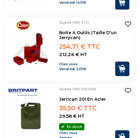
Vendredi 14/08
Qualité OEM UTC1
Boite A Outils (taille D'un
Jerrycan)
254,71 € TTC
212,26 € HT
Chez vous
Vendredi 21/08
Qualité OEM DA2166B
Jerrican 20l En Acier
35,50 € TTC
29,58 € HT
En stock
Chez vous
demain