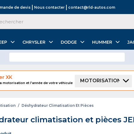
mande de devis
Nous contacter
contact@rld-autos.com
EEP
CHRYSLER
DODGE
HUMMER
JA
er XK
MOTORISATION
a motorisation et l'année de votre véhicule
tisation
/
Déshydrateur Climatisation Et Pièces
rateur climatisation et pièces 
produit