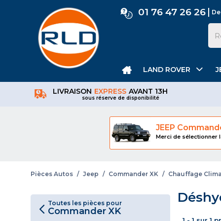
01 76 47 26 26
De
LAND ROVER
J
LIVRAISON
EXPRESS
AVANT 13H
sous réserve de disponibilité
JEEP Command
Merci de sélectionner l
Pièces Autos
/
Jeep
/
Commander XK
/
Chauffage Clima
Déshyd
Toutes les pièces pour
Commander XK
1 - 1 sur 1 