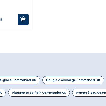
09
uie-glace Commander XK
Bougie d’allumage Commander XK
XK
Plaquettes de frein Commander XK
Pompe à eau Comm