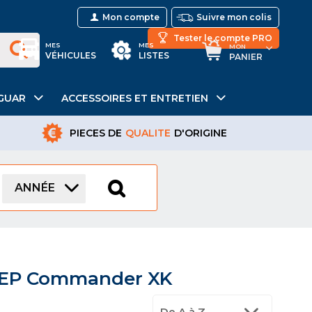
Mon compte
Suivre mon colis
Tester le compte PRO
MES
MES
MON
VÉHICULES
LISTES
PANIER
GUAR
ACCESSOIRES ET ENTRETIEN
PIECES DE
QUALITE
D'ORIGINE
ANNÉE
JEEP Commander XK
De A à Z