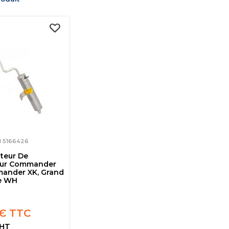
M 5166426
teur De
eur Commander
ander XK, Grand
e WH
 € TTC
 HT