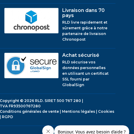
Livraison dans 70
pays
RLD livre rapidement et
sûrement grâce à notre
partenaire de livraison
Chronopost
Achat sécurisé
RLD sécurise vos
données personnelles
en utilisant un certificat
SSL fourni par
GlobalSign
Copyright © 2026
RLD.
SIRET 500 767 280 |
TVA FR93500767280
Conditions générales de vente
|
Mentions légales
|
Cookies
|
RGPD