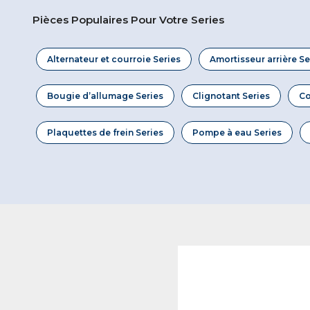
Pièces Populaires Pour Votre Series
Alternateur et courroie Series
Amortisseur arrière Se
Bougie d’allumage Series
Clignotant Series
Co
Plaquettes de frein Series
Pompe à eau Series