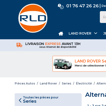
01 76 47 26 26
De
LAND ROVER
J
LIVRAISON
EXPRESS
AVANT 13H
sous réserve de disponibilité
LAND ROVER Se
Merci de sélectionner l
Pièces Autos
/
Land Rover
/
Series
/
Électricité
/
Altern
Altern
Toutes les pièces pour
Series
1 - 2 sur 2