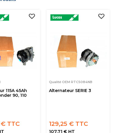
M
Qualité OEM RTC5084NB
ur 115A 45Ah
Alternateur SERIE 3
nder 90, 110
 € TTC
129,25 € TTC
HT
107,71 € HT