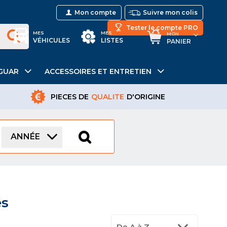
Mon compte
Suivre mon colis
Tester le compte PRO
MES
MES
MON
VÉHICULES
LISTES
PANIER
GUAR
ACCESSOIRES ET ENTRETIEN
PIECES DE
QUALITE
D'ORIGINE
ANNÉE
es
De A à Z