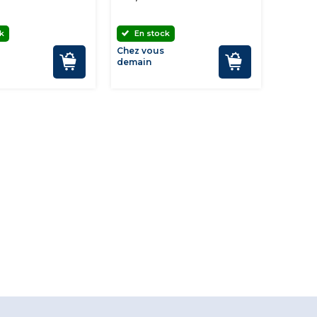
k
En stock
Chez vous
demain