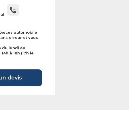
cal
 pièces automobile
sans erreur et vous
s du lundi au
14h à 18h (17h le
n devis