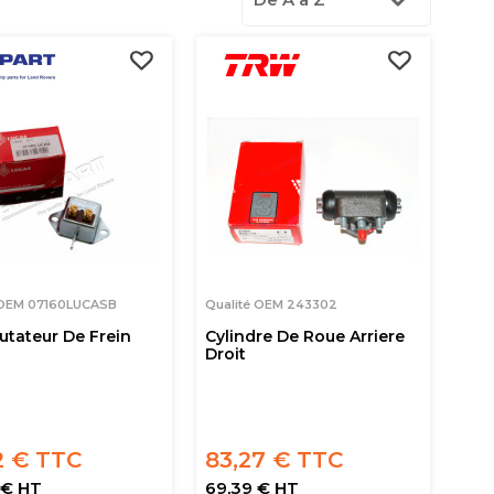
 OEM 07160LUCASB
Qualité OEM 243302
tateur De Frein
Cylindre De Roue Arriere
Droit
2 € TTC
83,27 € TTC
 € HT
69,39 € HT