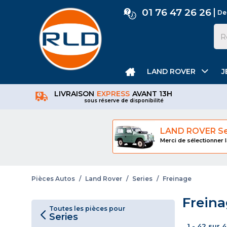
01 76 47 26 26
De
LAND ROVER
J
LIVRAISON
EXPRESS
AVANT 13H
sous réserve de disponibilité
LAND ROVER Se
Merci de sélectionner l
Pièces Autos
/
Land Rover
/
Series
/
Freinage
Frein
Toutes les pièces pour
Series
1 - 42 sur 