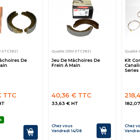
M STC3821
Qualité OEM STC3821
Qualité
âchoires De
Jeu De Mâchoires De
Kit Co
ain
Frein À Main
Canali
Series
€ TTC
40,36 € TTC
218,
HT
33,63 € HT
182,0
k
Chez vous
Chez v
Vendredi 14/08
Vendred