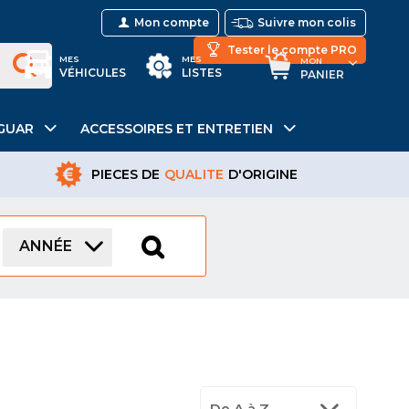
Mon compte
Suivre mon colis
Tester le compte PRO
MES
MES
MON
VÉHICULES
LISTES
PANIER
GUAR
ACCESSOIRES ET ENTRETIEN
PIECES DE
QUALITE
D'ORIGINE
ANNÉE
De A à Z