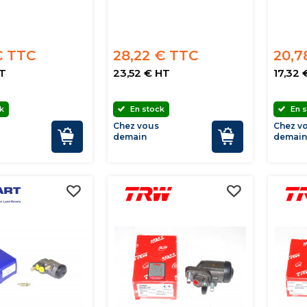
€ TTC
28,22 € TTC
20,7
HT
23,52 € HT
17,32 
k
En stock
En s
Chez vous
Chez v
demain
demai