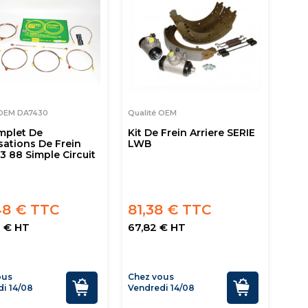
 OEM DA7430
Qualité OEM
mplet De
Kit De Frein Arriere SERIE
sations De Frein
LWB
 3 88 Simple Circuit
48 € TTC
81,38 € TTC
7 € HT
67,82 € HT
ous
Chez vous
i 14/08
Vendredi 14/08