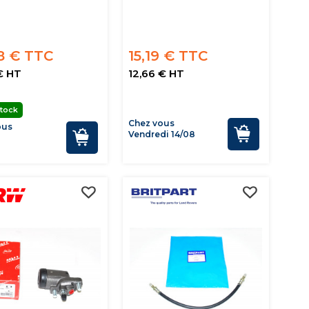
8 € TTC
15,19 € TTC
€ HT
12,66 € HT
tock
Chez vous
ous
Vendredi 14/08
n