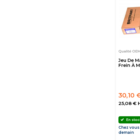
Qualité OE
Jeu De M
Frein À M
30,10 
25,08 € 
En stoc
Chez vous
demain