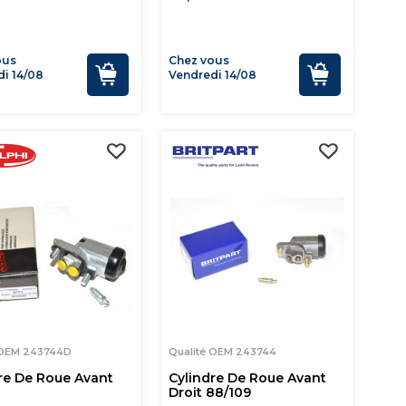
ous
Chez vous
i 14/08
Vendredi 14/08
 OEM 243744D
Qualité OEM 243744
re De Roue Avant
Cylindre De Roue Avant
Droit 88/109