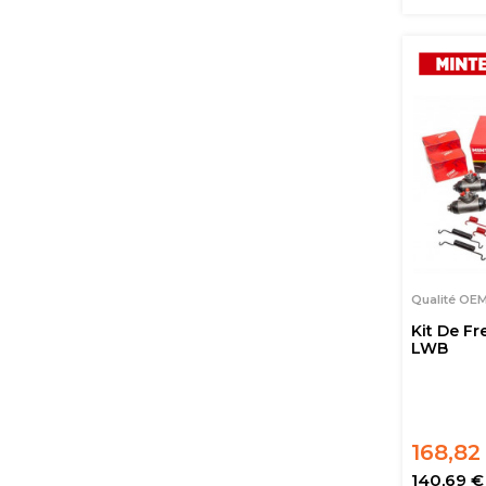
Qualité OE
Kit De Fr
LWB
168,82
140,69 €