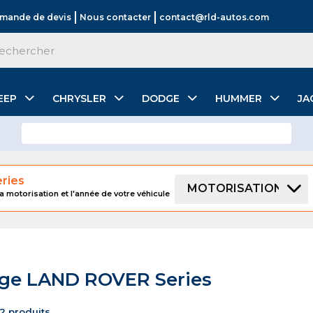
mande de devis
Nous contacter
contact@rld-autos.com
EEP
CHRYSLER
DODGE
HUMMER
JA
ries
MOTORISATION
a motorisation et l'année de votre véhicule
age LAND ROVER Series
42 produits