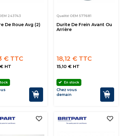
 OEM 243743
Qualité OEM 577681
re De Roue Avg (2)
Durite De Frein Avant Ou
Arrière
3 € TTC
18,12 € TTC
 € HT
15,10 € HT
tock
En stock
ous
Chez vous
n
demain