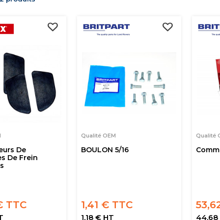
M
Qualité OEM
Qualité
eurs De
BOULON 5/16
Commu
s De Frein
s
€ TTC
1,41 € TTC
53,6
T
1,18 € HT
44,68