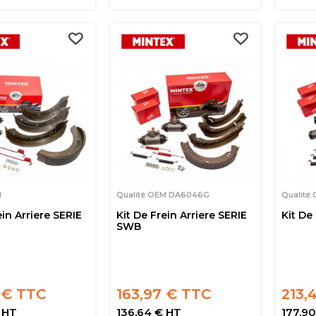
M
Qualité OEM DA6046G
Qualité
ein Arriere SERIE
Kit De Frein Arriere SERIE
Kit De 
SWB
 € TTC
163,97 € TTC
213,
 HT
136,64 € HT
177,9