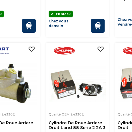
k
En stock
Chez v
Chez vous
Vendred
demain
M 243302
Qualité OEM 243302
Qualité
De Roue Arriere
Cylindre De Roue Arriere
Cylind
Droit Land 88 Serie 2 2A 3
Droit