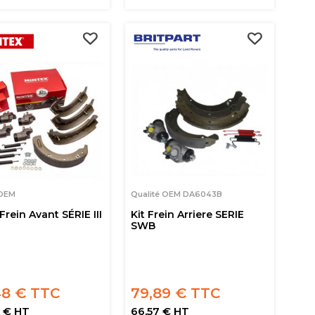
 OEM
Qualité OEM DA6043B
Frein Avant SÉRIE III
Kit Frein Arriere SERIE
SWB
48 € TTC
79,89 € TTC
0 € HT
66,57 € HT