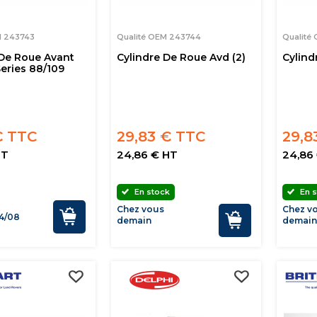
M 243743
Qualité OEM 243744
Qualité
 De Roue Avant
Cylindre De Roue Avd (2)
Cylind
eries 88/109
€ TTC
29,83 € TTC
29,8
HT
24,86 € HT
24,86
En stock
En s
Chez vous
Chez v
4/08
demain
demai