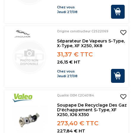
Chez vous
Jeudi 27/08
Origine constructeur C2S22069
Séparateur De Vapeurs S-Type,
X-Type, XF X250, XK8
31,37 € TTC
26,15 € HT
Chez vous
Jeudi 27/08
Qualité OEM C2C40184
Soupape De Recyclage Des Gaz
D'échappement S-Type, XF
X250, XJ6 X350
273,40 € TTC
227,84 € HT