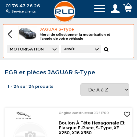
01 76 47 26 26
Service clients
JAGUAR S-Type
Merci de sélectionner la motorisation et
l'année de votre véhicule
MOTORISATION
ANNÉE
EGR et pièces JAGUAR S-Type
1 - 24 sur 24 produits
Origine constructeur JD61700
Boulon À Tête Hexagonale Et
Flasque F-Pace, S-Type, XF
X250, XJ6 X350