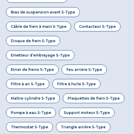
Bras de suspension avant S-Type
Câble de frein à main S-Type
Contacteur S-Type
Disque de frein S-Type
Emetteur d’embrayage S-Type
Etrier de freins S-Type
Feu arrière S-Type
Filtre à air S-Type
Filtre à huile S-Type
Maître-cylindre S-Type
Plaquettes de frein S-Type
Pompe à eau S-Type
Support moteur S-Type
Thermostat S-Type
Triangle arrière S-Type