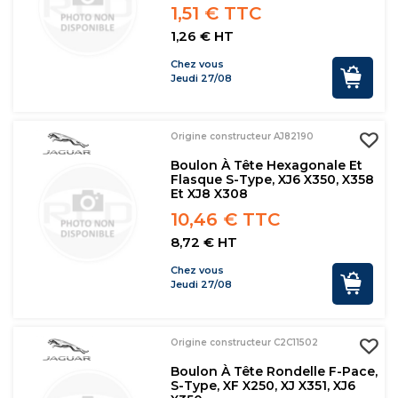
1,51 € TTC
1,26 € HT
Chez vous
Jeudi 27/08
Origine constructeur AJ82190
Boulon À Tête Hexagonale Et
Flasque S-Type, XJ6 X350, X358
Et XJ8 X308
10,46 € TTC
8,72 € HT
Chez vous
Jeudi 27/08
Origine constructeur C2C11502
Boulon À Tête Rondelle F-Pace,
S-Type, XF X250, XJ X351, XJ6