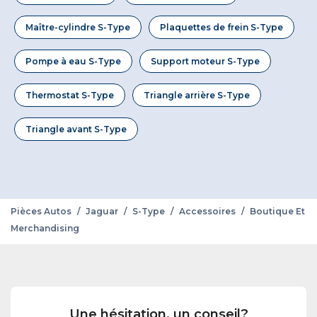
Maître-cylindre S-Type
Plaquettes de frein S-Type
Pompe à eau S-Type
Support moteur S-Type
Thermostat S-Type
Triangle arrière S-Type
Triangle avant S-Type
Pièces Autos
/
Jaguar
/
S-Type
/
Accessoires
/
Boutique Et
Merchandising
Une hésitation, un conseil?