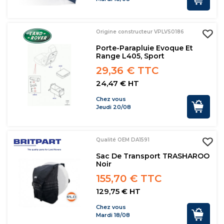
Origine constructeur VPLVS0186
Porte-Parapluie Evoque Et
Range L405, Sport
29,36 € TTC
24,47 € HT
Chez vous
Jeudi 20/08
Qualité OEM DA1591
Sac De Transport TRASHAROO
Noir
155,70 € TTC
129,75 € HT
Chez vous
Mardi 18/08