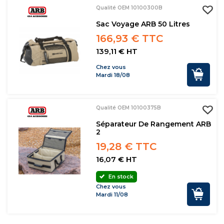
Qualité OEM 10100300B
Sac Voyage ARB 50 Litres
166,93 € TTC
139,11 € HT
Chez vous
Mardi 18/08
Qualité OEM 10100375B
Séparateur De Rangement ARB
2
19,28 € TTC
16,07 € HT
En stock
Chez vous
Mardi 11/08