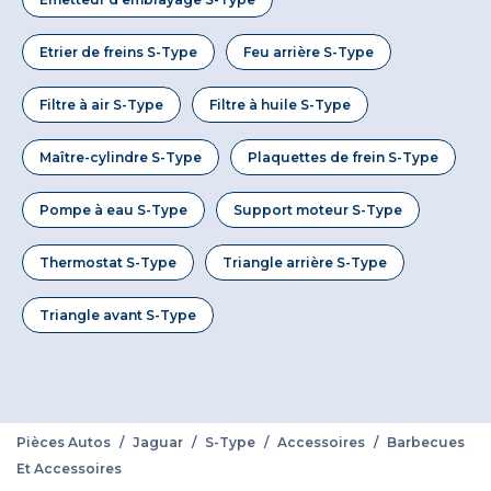
Etrier de freins S-Type
Feu arrière S-Type
Filtre à air S-Type
Filtre à huile S-Type
Maître-cylindre S-Type
Plaquettes de frein S-Type
Pompe à eau S-Type
Support moteur S-Type
Thermostat S-Type
Triangle arrière S-Type
Triangle avant S-Type
Pièces Autos
/
Jaguar
/
S-Type
/
Accessoires
/
Barbecues
Et Accessoires