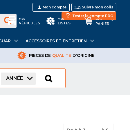
Mon compte
Suivre mon colis
Tester le compte PRO
MES
MES
MON
VÉHICULES
LISTES
PANIER
GUAR
ACCESSOIRES ET ENTRETIEN
PIECES DE
QUALITE
D'ORIGINE
ANNÉE
De A à Z