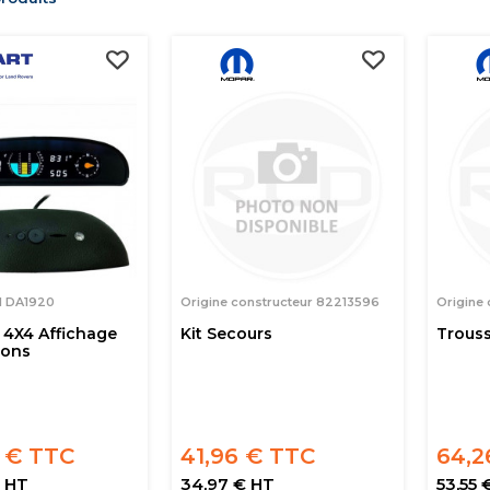
M DA1920
Origine constructeur 82213596
Origine
 4X4 Affichage
Kit Secours
Trouss
ions
 € TTC
41,96 € TTC
64,2
 HT
34,97 € HT
53,55 