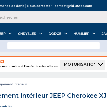
mande de devis
Nous contacter
contact@rld-autos.com
EEP
CHRYSLER
DODGE
HUMMER
JA
XJ
MOTORISATION
a motorisation et l'année de votre véhicule
ipement Intérieur
ment intérieur JEEP Cherokee XJ
produits