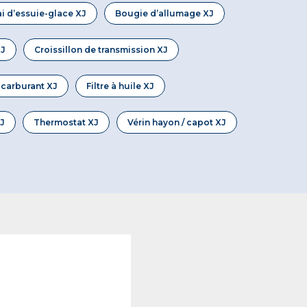
ai d’essuie-glace XJ
Bougie d’allumage XJ
XJ
Croissillon de transmission XJ
à carburant XJ
Filtre à huile XJ
J
Thermostat XJ
Vérin hayon / capot XJ