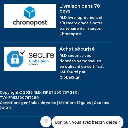
Livraison dans 70
pays
RLD livre rapidement et
sûrement grâce à notre
partenaire de livraison
Chronopost
Achat sécurisé
RLD sécurise vos
données personnelles
en utilisant un certificat
SSL fourni par
GlobalSign
Copyright © 2026
RLD.
SIRET 500 767 280 |
TVA FR93500767280
Conditions générales de vente
|
Mentions légales
|
Cookies
|
RGPD