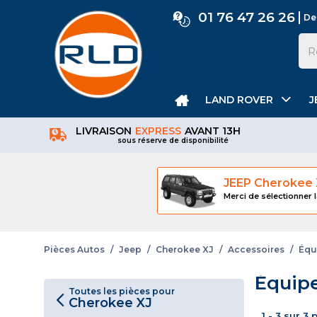
01 76 47 26 26
De
LAND ROVER
J
LIVRAISON
EXPRESS
AVANT 13H
sous réserve de disponibilité
JEEP Cherokee 
Merci de sélectionner l
Pièces Autos
/
Jeep
/
Cherokee XJ
/
Accessoires
/
Équ
Équipe
Toutes les pièces pour
Cherokee XJ
1 - 3 sur 3 