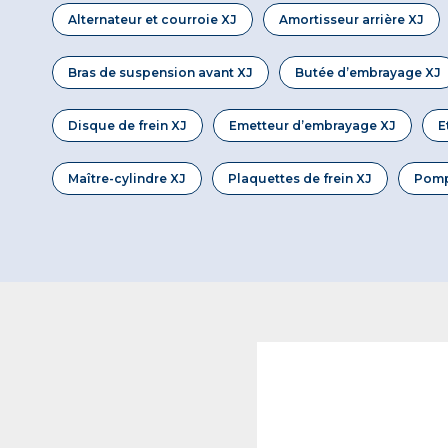
Alternateur et courroie XJ
Amortisseur arrière XJ
Bras de suspension avant XJ
Butée d’embrayage XJ
Disque de frein XJ
Emetteur d’embrayage XJ
E
Maître-cylindre XJ
Plaquettes de frein XJ
Pomp