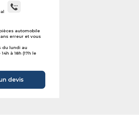
cal
 pièces automobile
sans erreur et vous
s du lundi au
14h à 18h (17h le
n devis