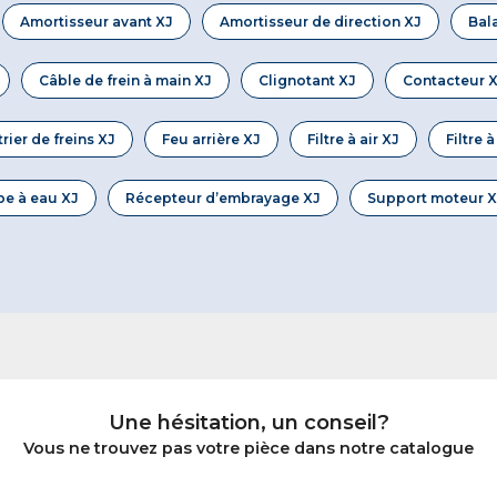
Amortisseur avant XJ
Amortisseur de direction XJ
Bal
Câble de frein à main XJ
Clignotant XJ
Contacteur 
trier de freins XJ
Feu arrière XJ
Filtre à air XJ
Filtre 
e à eau XJ
Récepteur d’embrayage XJ
Support moteur X
Une hésitation, un conseil?
Vous ne trouvez pas votre pièce dans notre catalogue