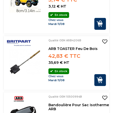
3,12 € HT
En stock
Chez vous
Mardi 11/08
Qualité OEM ARB4206B
ARB TOASTER Feu De Bois
42,83 € TTC
35,69 € HT
En stock
Chez vous
Mardi 11/08
Qualité OEM 10500994B
Bandoulière Pour Sac Isotherme
ARB