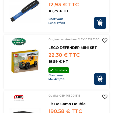
12,93 € TTC
10,77 € HT
Chez vous
Lundi 17/08
Origine constructeur CLTY103YLAJAG
LEGO DEFENDER MINI SET
22,30 € TTC
18,59 € HT
En stock
Chez vous
Mardi 11/08
Qualité OEM 10500181B
Lit De Camp Double
190,58 € TTC