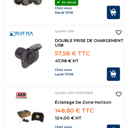
En stock
Chez vous
Mardi 11/08
Qualité OEM
DOUBLE PRISE DE CHARGEMENT
USB
57,58 € TTC
47,98 € HT
Chez vous
Lundi 17/08
Qualité OEM 10500085B
Éclairage De Zone Horizon
148,80 € TTC
124,00 € HT
Chez vous