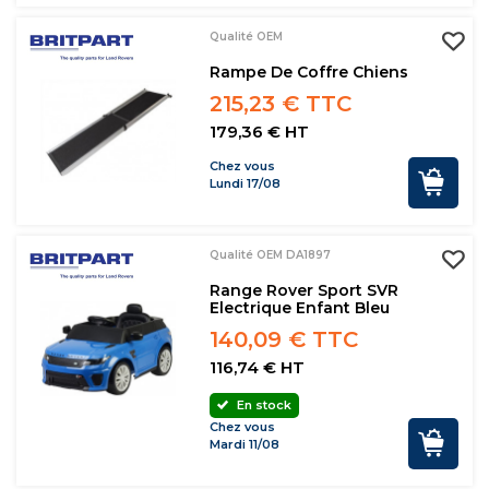
Qualité OEM
Rampe De Coffre Chiens
215,23 € TTC
179,36 € HT
Chez vous
Lundi 17/08
Qualité OEM DA1897
Range Rover Sport SVR
Electrique Enfant Bleu
140,09 € TTC
116,74 € HT
En stock
Chez vous
Mardi 11/08