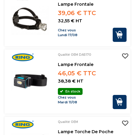
Lampe Frontale
39,06 € TTC
32,55 € HT
Chez vous
Lundi 17/08
Qualité OEM DA5170
Lampe Frontale
46,05 € TTC
38,38 € HT
En stock
Chez vous
Mardi 11/08
Qualité OEM
Lampe Torche De Poche