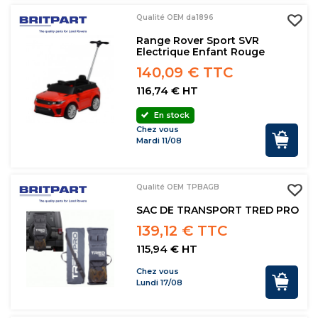
Qualité OEM da1896
Range Rover Sport SVR
Electrique Enfant Rouge
140,09 € TTC
116,74 € HT
En stock
Chez vous
Mardi 11/08
Qualité OEM TPBAGB
SAC DE TRANSPORT TRED PRO
139,12 € TTC
115,94 € HT
Chez vous
Lundi 17/08