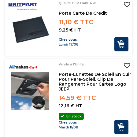
Qualité OEM DA8043B
Porte Carte De Credit
11,10 € TTC
9,25 € HT
Chez vous
Lundi 17/08
Vendu à l'Unité
Porte-Lunettes De Soleil En Cuir
Pour Pare-Soleil, Clip De
Rangement Pour Cartes Logo
JEEP
14,59 € TTC
12,16 € HT
En stock
Chez vous
Mardi 11/08