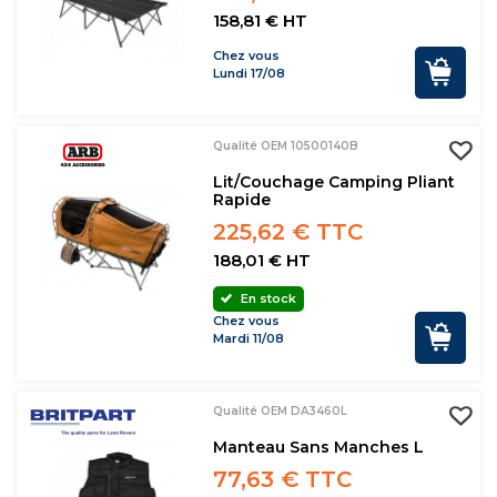
158,81 € HT
Chez vous
Lundi 17/08
Qualité OEM 10500140B
Lit/couchage Camping Pliant
Rapide
225,62 € TTC
188,01 € HT
En stock
Chez vous
Mardi 11/08
Qualité OEM DA3460L
Manteau Sans Manches L
77,63 € TTC