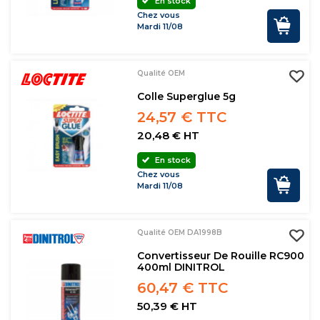
En stock
Chez vous
Mardi 11/08
Qualité OEM
Colle Superglue 5g
24,57 € TTC
20,48 € HT
En stock
Chez vous
Mardi 11/08
Qualité OEM DA1998B
Convertisseur De Rouille RC900
400ml DINITROL
60,47 € TTC
50,39 € HT