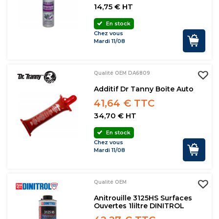
14,75 € HT
En stock
Chez vous
Mardi 11/08
Qualité OEM DA6809
Additif Dr Tanny Boite Auto
41,64 € TTC
34,70 € HT
En stock
Chez vous
Mardi 11/08
Qualité OEM
Anitrouille 3125HS Surfaces
Ouvertes 1liltre DINITROL