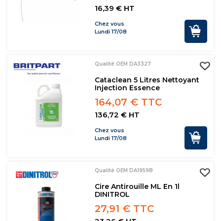
16,39 € HT
Chez vous
Lundi 17/08
Qualité OEM DA3327
Cataclean 5 Litres Nettoyant
Injection Essence
164,07 € TTC
136,72 € HT
Chez vous
Lundi 17/08
Qualité OEM DA1959B
Cire Antirouille ML En 1l
DINITROL
27,91 € TTC