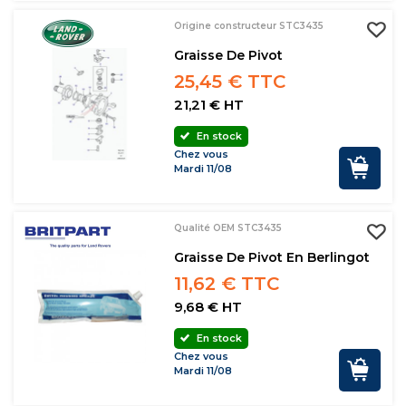
Origine constructeur STC3435
Graisse De Pivot
25,45 € TTC
21,21 € HT
En stock
Chez vous
Mardi 11/08
Qualité OEM STC3435
Graisse De Pivot En Berlingot
11,62 € TTC
9,68 € HT
En stock
Chez vous
Mardi 11/08