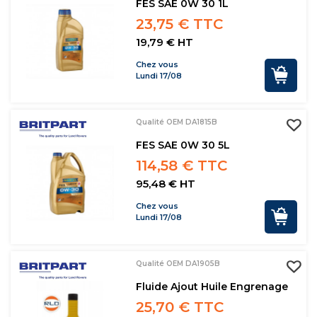
FES SAE 0W 30 1L
23,75 € TTC
19,79 € HT
Chez vous
Lundi 17/08
Qualité OEM DA1815B
FES SAE 0W 30 5L
114,58 € TTC
95,48 € HT
Chez vous
Lundi 17/08
Qualité OEM DA1905B
Fluide Ajout Huile Engrenage
25,70 € TTC