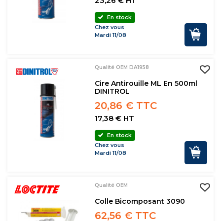
23,26 € HT
En stock
Chez vous
Mardi 11/08
Qualité OEM DA1958
Cire Antirouille ML En 500ml
DINITROL
20,86 € TTC
17,38 € HT
En stock
Chez vous
Mardi 11/08
Qualité OEM
Colle Bicomposant 3090
62,56 € TTC