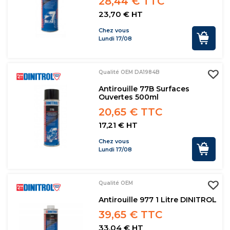
28,44 € TTC
23,70 € HT
Chez vous
Lundi 17/08
Qualité OEM DA1984B
Antirouille 77B Surfaces
Ouvertes 500ml
20,65 € TTC
17,21 € HT
Chez vous
Lundi 17/08
Qualité OEM
Antirouille 977 1 Litre DINITROL
39,65 € TTC
33,04 € HT