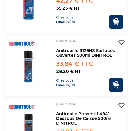
42,27 € TTC
35,23 € HT
Chez vous
Lundi 17/08
Qualité OEM
Anitrouille 3125HS Surfaces
Ouvertes 500ml DINITROL
33,84 € TTC
28,20 € HT
Chez vous
Lundi 17/08
Qualité OEM
Antirouile Preventif 4941
Dessous De Caisse 500ml
DINITROL