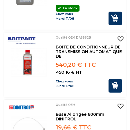
En stock
Chez vous
Mardi 11/08
Qualité OEM DA6862B
BOÎTE DE CONDITIONNEUR DE
TRANSMISSION AUTOMATIQUE
DE
540,20 € TTC
450,16 € HT
Chez vous
Lundi 17/08
Qualité OEM
Buse Allongee 600mm
DINITROL
19,66 € TTC