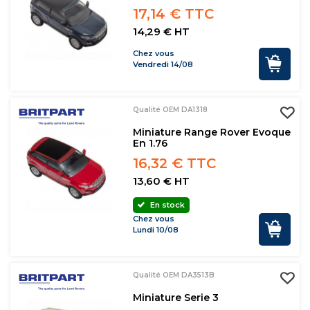
17,14 € TTC
14,29 € HT
Chez vous
Vendredi 14/08
Qualité OEM DA1318
Miniature Range Rover Evoque
En 1.76
16,32 € TTC
13,60 € HT
En stock
Chez vous
Lundi 10/08
Qualité OEM DA3513B
Miniature Serie 3