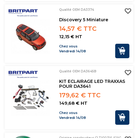
Qualité OEM DA3374
Discovery 5 Miniature
14,57 € TTC
12,15 € HT
Chez vous
Vendredi 14/08
Qualité OEM DA3645B
KIT ECLAIRAGE LED TRAXXAS
POUR DA3641
179,62 € TTC
149,68 € HT
Chez vous
Vendredi 14/08
Origine constructeur CLTY103YLAJAG