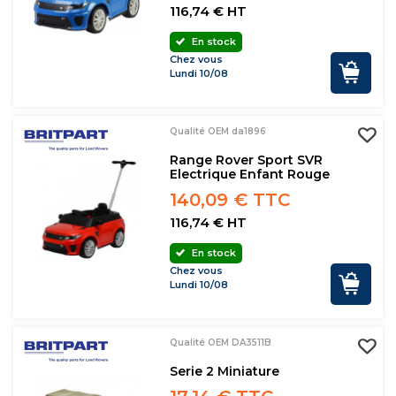
116,74 € HT
En stock
Chez vous
Lundi 10/08
Qualité OEM da1896
Range Rover Sport SVR
Electrique Enfant Rouge
140,09 € TTC
116,74 € HT
En stock
Chez vous
Lundi 10/08
Qualité OEM DA3511B
Serie 2 Miniature