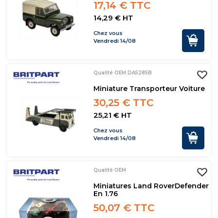
17,14 € TTC
14,29 € HT
Chez vous
Vendredi 14/08
Qualité OEM DA5285B
Miniature Transporteur Voiture
30,25 € TTC
25,21 € HT
Chez vous
Vendredi 14/08
Qualité OEM
Miniatures Land RoverDefender
En 1.76
50,07 € TTC