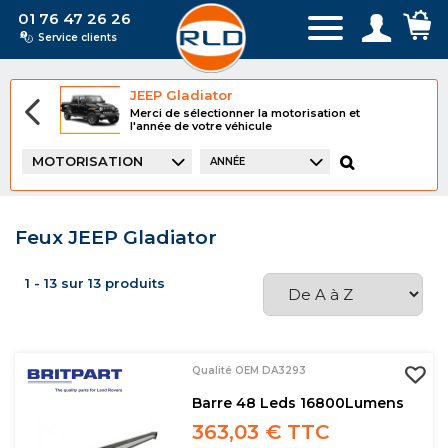
01 76 47 26 26
Service clients
JEEP Gladiator
Merci de sélectionner la motorisation et
l'année de votre véhicule
MOTORISATION
ANNÉE
Feux JEEP Gladiator
1 - 13 sur 13 produits
Qualité OEM DA3293
Barre 48 Leds 16800Lumens
363,03 € TTC