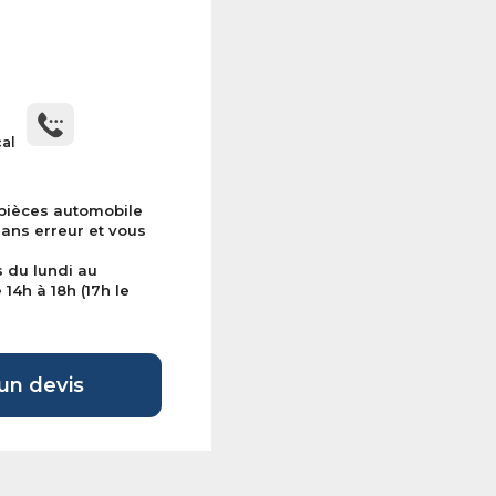
cal
 pièces automobile
sans erreur et vous
s du lundi au
14h à 18h (17h le
n devis