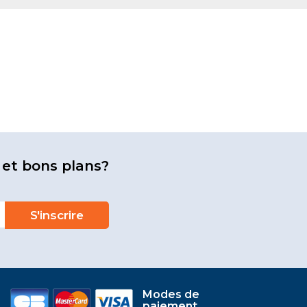
 et bons plans?
Modes de
paiement