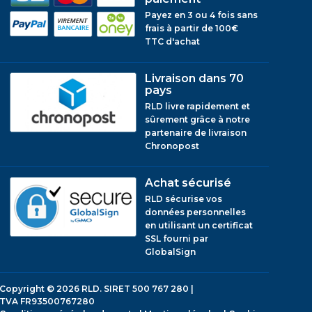
Payez en 3 ou 4 fois sans
frais à partir de 100€
TTC d'achat
Livraison dans 70
pays
RLD livre rapidement et
sûrement grâce à notre
partenaire de livraison
Chronopost
Achat sécurisé
RLD sécurise vos
données personnelles
en utilisant un certificat
SSL fourni par
GlobalSign
Copyright © 2026
RLD.
SIRET 500 767 280 |
TVA FR93500767280