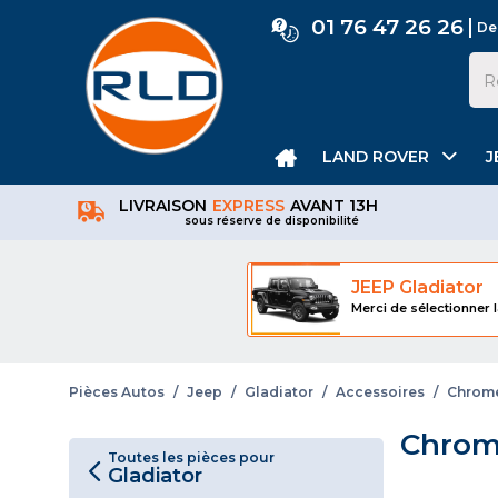
01 76 47 26 26
De
LAND ROVER
J
LIVRAISON
EXPRESS
AVANT 13H
sous réserve de disponibilité
JEEP Gladiator
Merci de sélectionner l
Pièces Autos
/
Jeep
/
Gladiator
/
Accessoires
/
Chrom
Chrom
Toutes les pièces pour
Gladiator