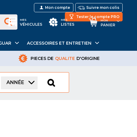
Mon compte
Suivre mon colis
Tester le compte PRO
MES
MES
MON
VÉHICULES
LISTES
PANIER
GUAR
ACCESSOIRES ET ENTRETIEN
PIECES DE
QUALITE
D'ORIGINE
ANNÉE