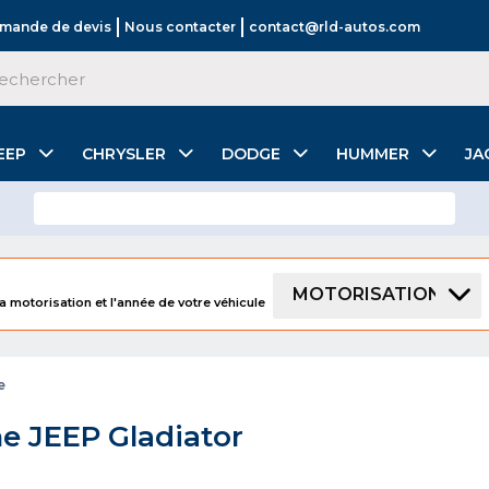
mande de devis
Nous contacter
contact@rld-autos.com
EEP
CHRYSLER
DODGE
HUMMER
JA
MOTORISATION
a motorisation et l'année de votre véhicule
e
e JEEP Gladiator