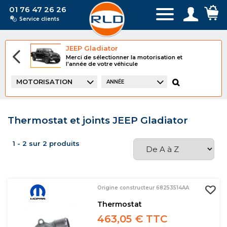
01 76 47 26 26
Service clients
JEEP Gladiator
Merci de sélectionner la motorisation et
l'année de votre véhicule
MOTORISATION
ANNÉE
Thermostat et joints JEEP Gladiator
1 - 2 sur 2 produits
Origine constructeur 68253514AA
Thermostat
463,05 € TTC