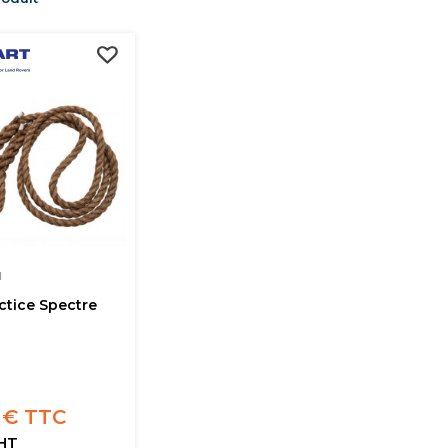
M
ctice Spectre
 € TTC
 HT