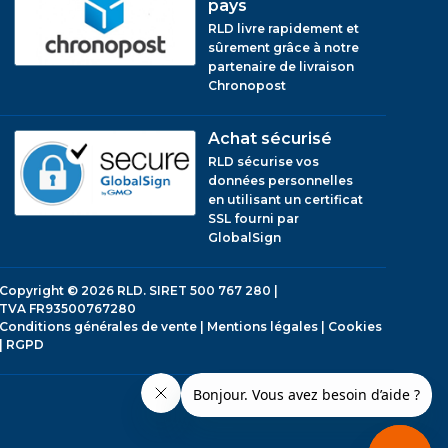
pays
RLD livre rapidement et
sûrement grâce à notre
partenaire de livraison
Chronopost
Achat sécurisé
RLD sécurise vos
données personnelles
en utilisant un certificat
SSL fourni par
GlobalSign
Copyright © 2026
RLD.
SIRET 500 767 280 |
TVA FR93500767280
Conditions générales de vente
|
Mentions légales
|
Cookies
|
RGPD