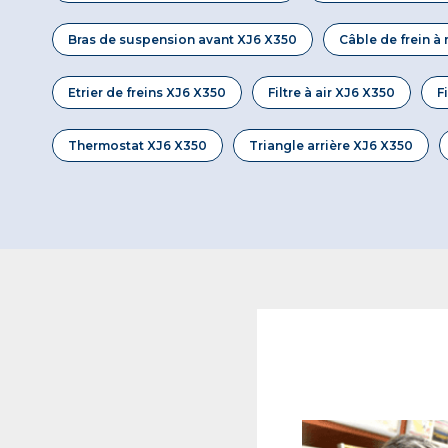
Bras de suspension avant XJ6 X350
Câble de frein à
Etrier de freins XJ6 X350
Filtre à air XJ6 X350
F
Thermostat XJ6 X350
Triangle arrière XJ6 X350