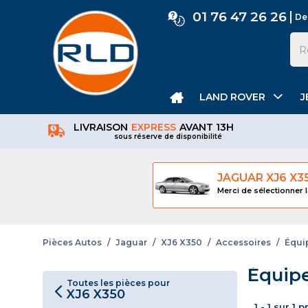
01 76 47 26 26
De
LAND ROVER
J
LIVRAISON
EXPRESS
AVANT 13H
sous réserve de disponibilité
JAGUAR XJ6 X3
Merci de sélectionner l
Pièces Autos
/
Jaguar
/
XJ6 X350
/
Accessoires
/
Équi
Équip
Toutes les pièces pour
XJ6 X350
1 - 1 sur 1 