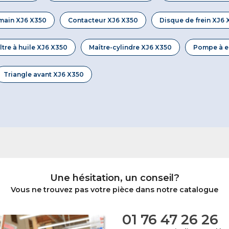
 main XJ6 X350
Contacteur XJ6 X350
Disque de frein XJ6 
iltre à huile XJ6 X350
Maître-cylindre XJ6 X350
Pompe à e
Triangle avant XJ6 X350
Une hésitation, un conseil?
Vous ne trouvez pas votre pièce dans notre catalogue
01 76 47 26 26