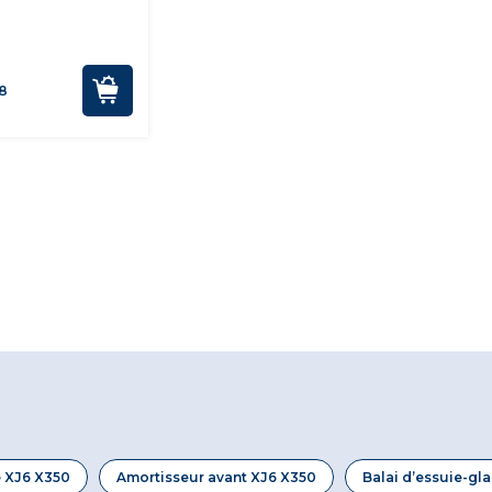
8
e XJ6 X350
Amortisseur avant XJ6 X350
Balai d’essuie-gl