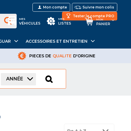
Mon compte
Suivre mon colis
Tester le compte PRO
MES
MES
MON
VÉHICULES
LISTES
PANIER
GUAR
ACCESSOIRES ET ENTRETIEN
PIECES DE
QUALITE
D'ORIGINE
ANNÉE
0
De A à Z