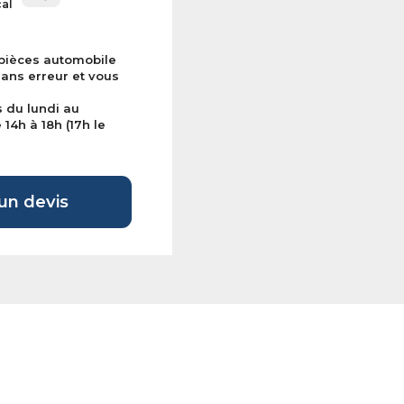
cal
 pièces automobile
sans erreur et vous
s du lundi au
14h à 18h (17h le
n devis