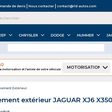
mande de devis
Nous contacter
contact@rld-autos.com
EEP
CHRYSLER
DODGE
HUMMER
JA
50
MOTORISATION
a motorisation et l'année de votre véhicule
pement Extérieur
ement extérieur JAGUAR XJ6 X35
produit