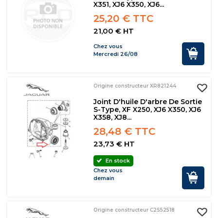
X351, XJ6 X350, XJ6...
25,20 € TTC
21,00 € HT
Chez vous
Mercredi 26/08
Origine constructeur XR821244
Joint D'huile D'arbre De Sortie
S-Type, XF X250, XJ6 X350, XJ6
X358, XJ8...
28,48 € TTC
23,73 € HT
En stock
Chez vous
demain
Origine constructeur C2S52518