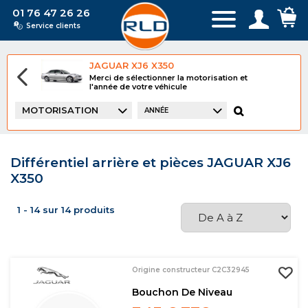
01 76 47 26 26
Service clients
JAGUAR XJ6 X350
Merci de sélectionner la motorisation et
l'année de votre véhicule
MOTORISATION
ANNÉE
Différentiel arrière et pièces JAGUAR XJ6
X350
1 - 14 sur 14 produits
Origine constructeur C2C32945
Bouchon De Niveau