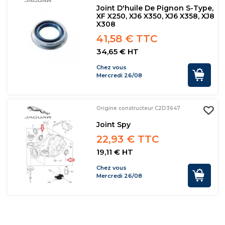
Joint D'huile De Pignon S-Type,
XF X250, XJ6 X350, XJ6 X358, XJ8
X308
41,58 € TTC
34,65 € HT
Chez vous
Mercredi 26/08
Origine constructeur C2D3647
Joint Spy
22,93 € TTC
19,11 € HT
Chez vous
Mercredi 26/08